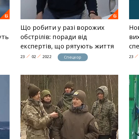
Що робити у разі ворожих
Но
уть
обстрілів: поради від
ви
експертів, що рятують життя
сп
23
02
2022
23
Спецкор