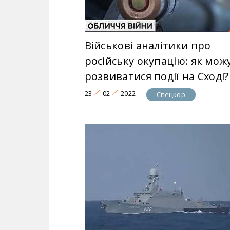
Військові аналітики про
російську окупацію: як мож
розвиватися події на Сході?
23
02
2022
Спецкор