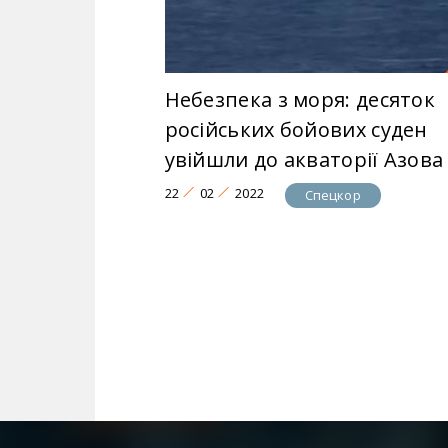
Небезпека з моря: десяток
російських бойових суден
увійшли до акваторії Азова
22
02
2022
Спецкор