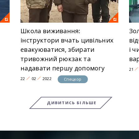
Школа виживання:
Зо
інструктори вчать цивільних
від
евакуюватися, збирати
і 
тривожний рюкзак та
ва
надавати першу допомогу
21
22
02
2022
Спецкор
ДИВИТИСЬ БІЛЬШЕ