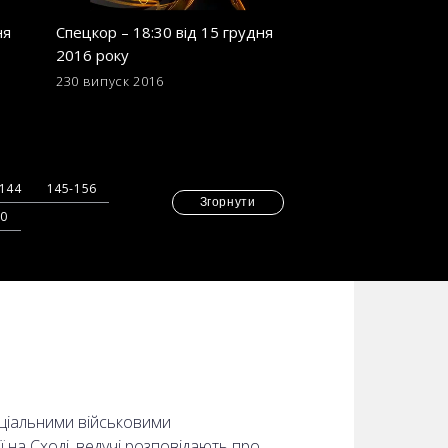
ня
Спецкор – 18:30 від 15 грудня
Спецкор - 18:30 в
2016 року
2016 року
230 випуск
2016
221 випуск
2016
-144
145-156
Згорнути
70
еціальними військовими
ї на Сході, ведучі розповідають про