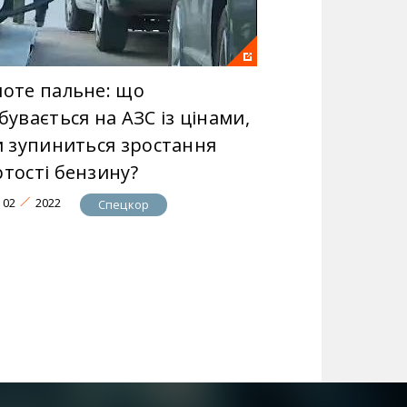
лоте пальне: що
бувається на АЗС із цінами,
чи зупиниться зростання
ртості бензину?
02
2022
Спецкор