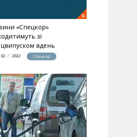
вини «Спецкор»
ходитимуть зі
ецвипуском вдень
02
2022
Спецкор