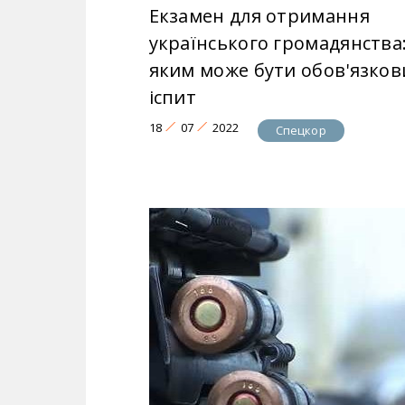
Екзамен для отримання
українського громадянства
яким може бути обов'язков
іспит
18
07
2022
Спецкор