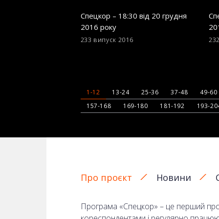
Спецкор – 18:30 від 20 грудня
Сп
2016 року
20
233 випуск
2016
23
1-12
13-24
25-36
37-48
49-60
157-168
169-180
181-192
193-20
Про проєкт
Новини
Програма «Спецкор» – це перший прое
кореспондентами і регулярно працюють 