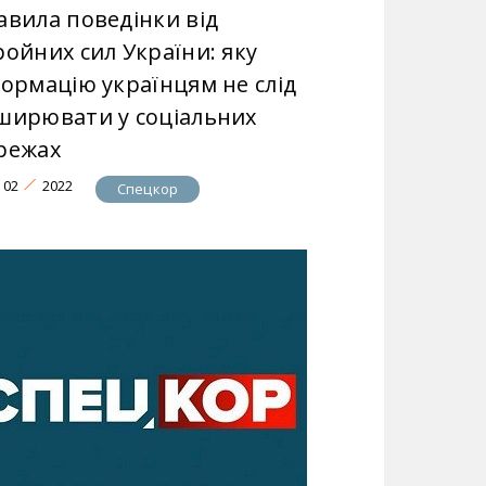
авила поведінки від
ройних сил України: яку
формацію українцям не слід
ширювати у соціальних
режах
02
2022
Спецкор