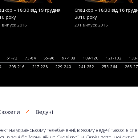
ецкор – 18:30 від 19 грудня
Спецкор – 18:30 від 16 груд
16 року
2016 року
2 випуск
2016
231 випуск
2016
61-72
73-84
85-96
97-108
109-120
121-132
133
4
205-216
217-228
229-240
241-252
253-264
265-2
Сюжети
Ведучі
кт на українському телебаченні, в якому ведучі також є сп
в зоні бойових дій на Сході країни. Окрім поточної ситуаці