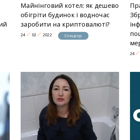
Майнінговий котел: як дешево
Пр
:
обігріти будинок і водночас
Зб
ий
заробити на криптовалюті?
ін
по
24
02
2022
Спецкор
ме
24