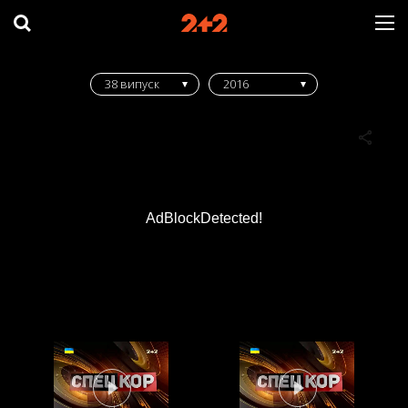
38 випуск
2016
AdBlockDetected!