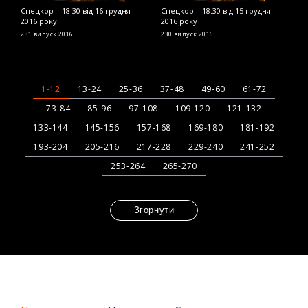
Спецкор – 18:30 від 16 грудня
Спецкор – 18:30 від 15 грудня
С
2016 року
2016 року
2
231 випуск
2016
230 випуск
2016
2
1-12
13-24
25-36
37-48
49-60
61-72
73-84
85-96
97-108
109-120
121-132
133-144
145-156
157-168
169-180
181-192
193-204
205-216
217-228
229-240
241-252
253-264
265-270
Згорнути