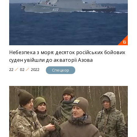
Небезпека з моря: десяток російських бойових
суден увійшли до акваторії Азова
22
02
2022
Спецкор