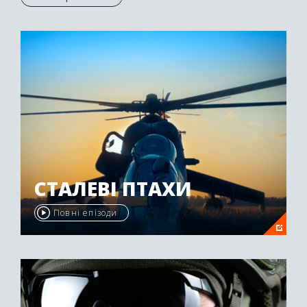
Осетії був нагороджений другою премією
"Emmy Awards" у 2009 році.
СТАЛЕВІ ПТАХИ
Повні епізоди