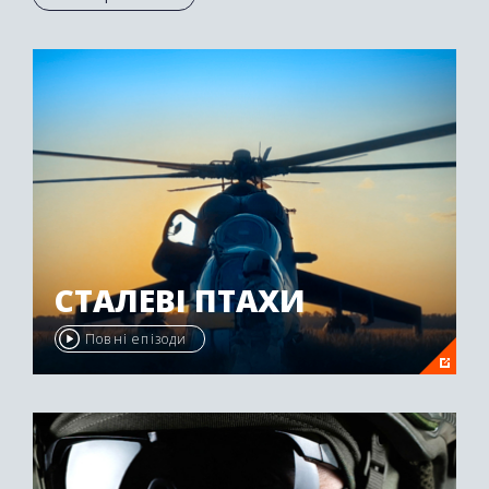
Осетії був нагороджений другою премією
"Emmy Awards" у 2009 році.
СТАЛЕВІ ПТАХИ
Повні епізоди