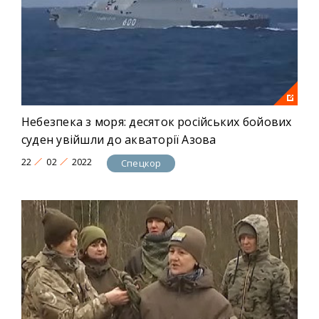
Небезпека з моря: десяток російських бойових
суден увійшли до акваторії Азова
22
02
2022
Спецкор