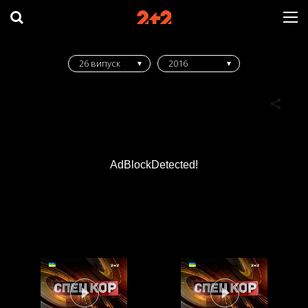
26 випуск
2016
AdBlockDetected!