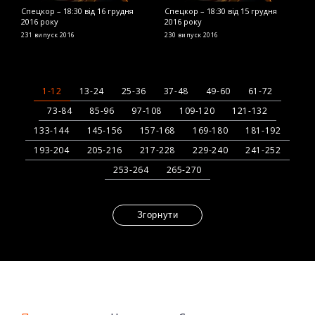
Спецкор – 18:30 від 16 грудня
Спецкор – 18:30 від 15 грудня
С
2016 року
2016 року
2
231 випуск
2016
230 випуск
2016
2
1-12
13-24
25-36
37-48
49-60
61-72
73-84
85-96
97-108
109-120
121-132
133-144
145-156
157-168
169-180
181-192
193-204
205-216
217-228
229-240
241-252
253-264
265-270
Згорнути