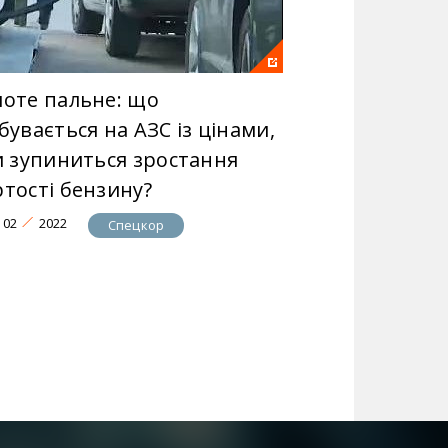
лоте пальне: що
бувається на АЗС із цінами,
чи зупиниться зростання
ртості бензину?
02
2022
Спецкор