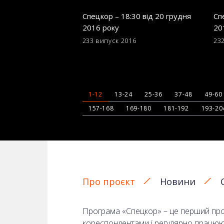
Спецкор – 18:30 від 20 грудня
Сп
2016 року
20
233 випуск
2016
23
1-12
13-24
25-36
37-48
49-60
157-168
169-180
181-192
193-20
Про проєкт
Новини
Програма «Спецкор» – це перший прое
кореспондентами і регулярно працюють 