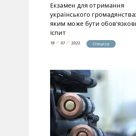
Екзамен для отримання
українського громадянства
яким може бути обов'язков
іспит
18
07
2022
Спецкор