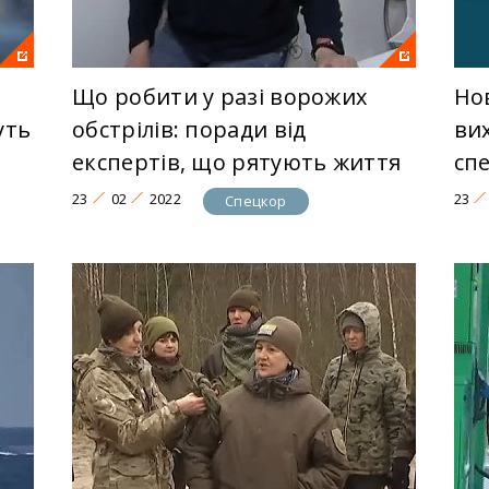
Що робити у разі ворожих
Но
уть
обстрілів: поради від
ви
експертів, що рятують життя
сп
23
02
2022
23
Спецкор