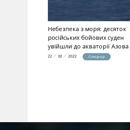
Небезпека з моря: десяток
російських бойових суден
увійшли до акваторії Азова
22
02
2022
Спецкор