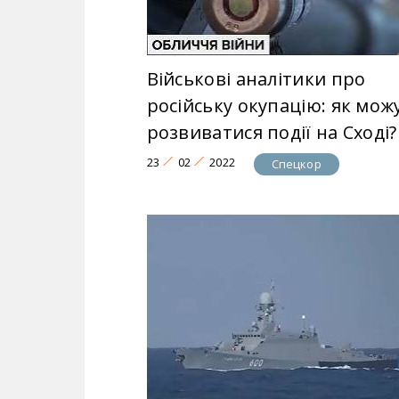
Військові аналітики про
російську окупацію: як мож
розвиватися події на Сході?
23
02
2022
Спецкор