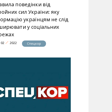
авила поведінки від
ройних сил України: яку
формацію українцям не слід
ширювати у соціальних
режах
02
2022
Спецкор