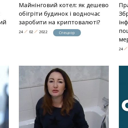
Майнінговий котел: як дешево
Пр
:
обігріти будинок і водночас
Зб
ий
заробити на криптовалюті?
ін
по
24
02
2022
Спецкор
ме
24