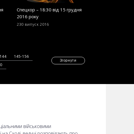
ня
Спецкор – 18:30 від 15 грудня
Спецкор - 18:30 в
2016 року
2016 року
230 випуск
2016
221 випуск
2016
-144
145-156
Згорнути
70
еціальними військовими
ї на Сході, ведучі розповідають про