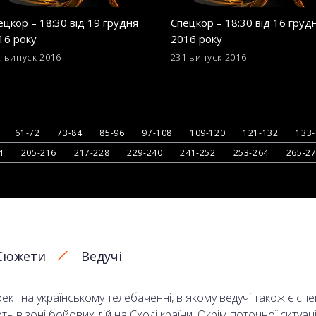
ецкор – 18:30 від 19 грудня
Спецкор – 18:30 від 16 груд
16 року
2016 року
2 випуск
2016
231 випуск
2016
61-72
73-84
85-96
97-108
109-120
121-132
133
4
205-216
217-228
229-240
241-252
253-264
265-2
Сюжети
Ведучі
кт на українському телебаченні, в якому ведучі також є сп
в зоні бойових дій на Сході країни. Окрім поточної ситуаці