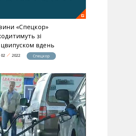
вини «Спецкор»
ходитимуть зі
ецвипуском вдень
02
2022
Спецкор