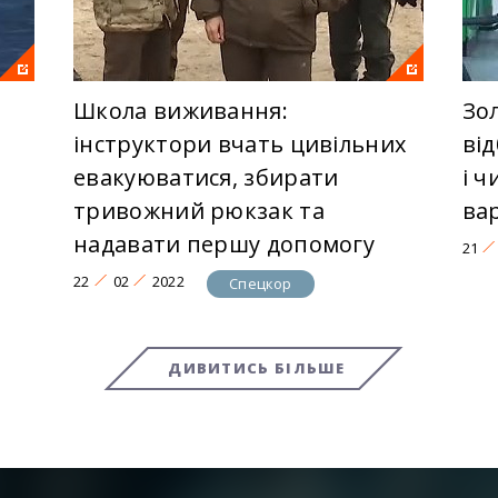
Школа виживання:
Зо
інструктори вчать цивільних
від
евакуюватися, збирати
і 
тривожний рюкзак та
ва
надавати першу допомогу
21
22
02
2022
Спецкор
ДИВИТИСЬ БІЛЬШЕ