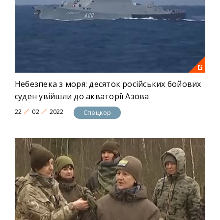
Небезпека з моря: десяток російських бойових
суден увійшли до акваторії Азова
22
02
2022
Спецкор