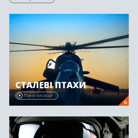
Осетії був нагороджений другою премією
"Emmy Awards" у 2009 році.
СТАЛЕВІ ПТАХИ
Повні епізоди