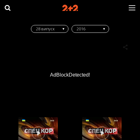
28 випуск
2016
AdBlockDetected!