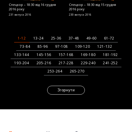
Спецкор – 18:30 від 16 грудня
Спецкор – 18:30 від 15 грудня
С
2016 року
2016 року
2
231 випуск
2016
230 випуск
2016
2
1-12
13-24
25-36
37-48
49-60
61-72
73-84
85-96
97-108
109-120
121-132
133-144
145-156
157-168
169-180
181-192
193-204
205-216
217-228
229-240
241-252
253-264
265-270
Згорнути