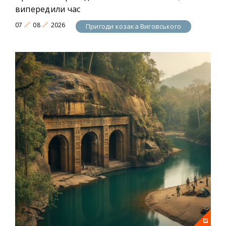
випередили час
07
08
2026
Пригоди козака Виговського