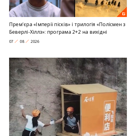
Прем'єра «Імперії пісків» і трилогія «Полісмен з
Беверлі-Хіллз»: програма 2+2 на вихідні
07
08
2026