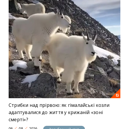
Стрибки над прірвою: як гімалайські козли
адаптувалися до життя у крижаній «зоні
смерті»?
06
08
2026