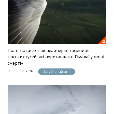
Політ на висоті авіалайнерів: таємниця
гірських гусей, які перетинають Гімалаї у «зоні
смерті»
06
08
2026
Загублений світ