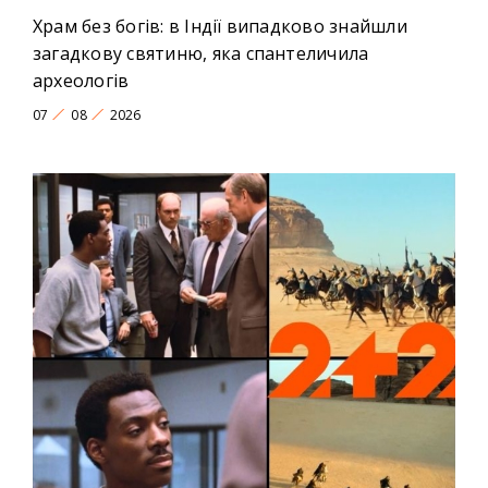
Храм без богів: в Індії випадково знайшли
загадкову святиню, яка спантеличила
археологів
07
08
2026