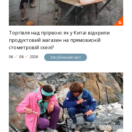
Торгівля над прірвою: як у Китаї відкрили
продуктовий магазин на прямовисній
стометровій скелі?
06
08
2026
Загублений світ