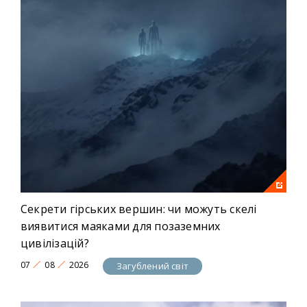
Секрети гірських вершин: чи можуть скелі
виявитися маяками для позаземних
цивілізацій?
07
08
2026
Загублений світ