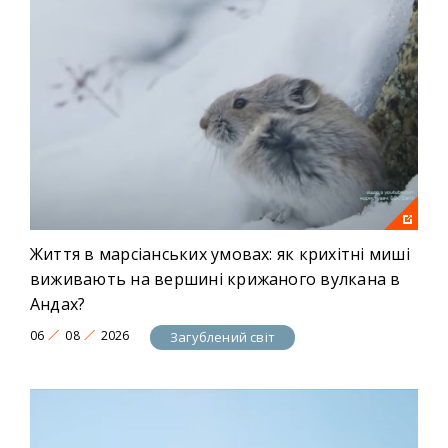
Життя в марсіанських умовах: як крихітні миші
виживають на вершині крижаного вулкана в
Андах?
06
08
2026
Загублений світ