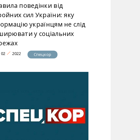
авила поведінки від
ройних сил України: яку
формацію українцям не слід
ширювати у соціальних
режах
02
2022
Спецкор