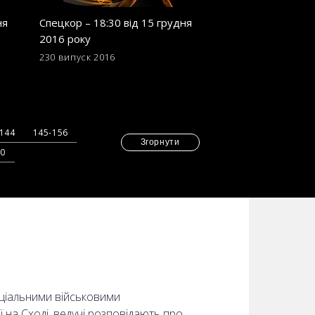
ня
Спецкор – 18:30 від 15 грудня
Спецкор - 18:30 в
2016 року
2016 року
230 випуск
2016
221 випуск
2016
-144
145-156
Згорнути
70
еціальними військовими
ї на Сході, ведучі розповідають про