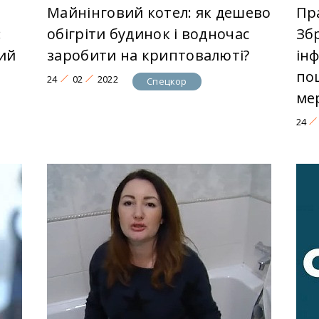
Майнінговий котел: як дешево
Пр
:
обігріти будинок і водночас
Зб
ий
заробити на криптовалюті?
ін
по
24
02
2022
Спецкор
ме
24