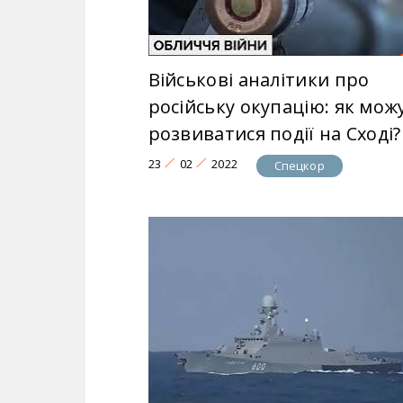
Військові аналітики про
російську окупацію: як мож
розвиватися події на Сході?
23
02
2022
Спецкор