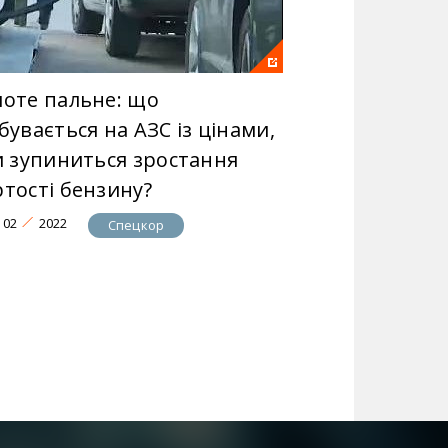
лоте пальне: що
бувається на АЗС із цінами,
чи зупиниться зростання
ртості бензину?
02
2022
Спецкор