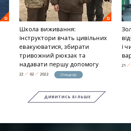
Школа виживання:
Зо
інструктори вчать цивільних
від
евакуюватися, збирати
і 
тривожний рюкзак та
ва
надавати першу допомогу
21
22
02
2022
Спецкор
ДИВИТИСЬ БІЛЬШЕ