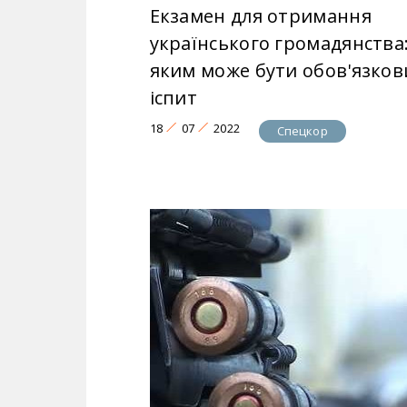
Екзамен для отримання
українського громадянства
яким може бути обов'язков
іспит
18
07
2022
Спецкор