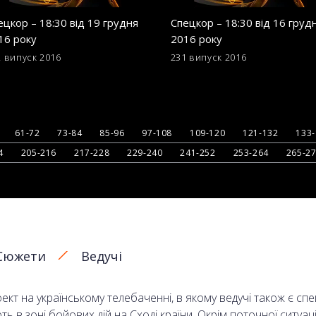
ецкор – 18:30 від 19 грудня
Спецкор – 18:30 від 16 груд
16 року
2016 року
2 випуск
2016
231 випуск
2016
61-72
73-84
85-96
97-108
109-120
121-132
133
4
205-216
217-228
229-240
241-252
253-264
265-2
Сюжети
Ведучі
кт на українському телебаченні, в якому ведучі також є сп
в зоні бойових дій на Сході країни. Окрім поточної ситуаці