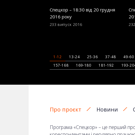
Спецкор – 18:30 від 20 грудня
Сп
2016 року
20
233 випуск
2016
23
1-12
13-24
25-36
37-48
49-60
157-168
169-180
181-192
193-20
Про проєкт
Новини
Програма «Спецкор» – це перший прое
кореспондентами і регулярно працюють 