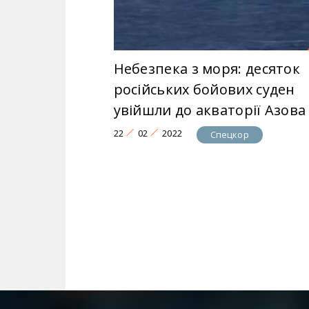
Небезпека з моря: десяток
російських бойових суден
увійшли до акваторії Азова
22
02
2022
Спецкор