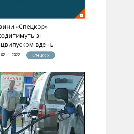
вини «Спецкор»
ходитимуть зі
ецвипуском вдень
02
2022
Спецкор