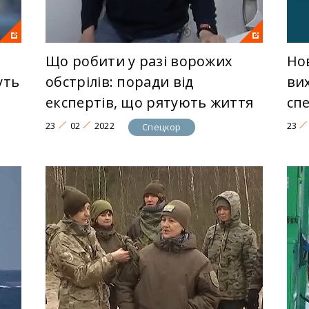
Що робити у разі ворожих
Но
уть
обстрілів: поради від
ви
експертів, що рятують життя
сп
23
02
2022
23
Спецкор