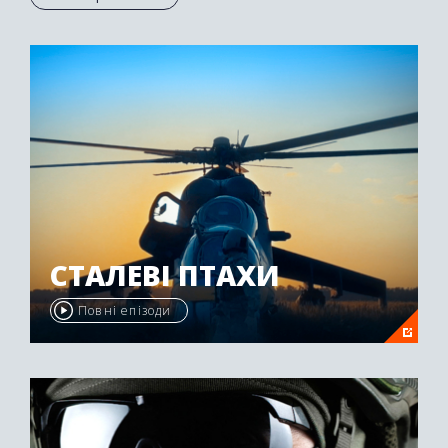
Осетії був нагороджений другою премією
"Emmy Awards" у 2009 році.
СТАЛЕВІ ПТАХИ
Повні епізоди