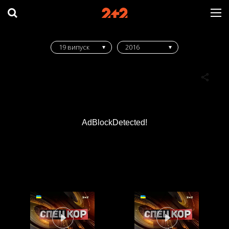
19 випуск
2016
AdBlockDetected!