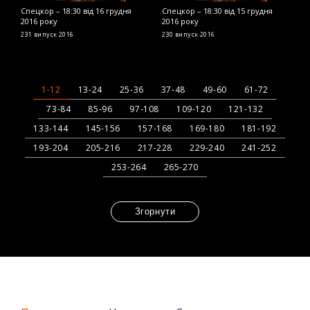
Спецкор – 18:30 від 16 грудня
Спецкор – 18:30 від 15 грудня
С
2016 року
2016 року
2
231 випуск
2016
230 випуск
2016
2
1-12
13-24
25-36
37-48
49-60
61-72
73-84
85-96
97-108
109-120
121-132
133-144
145-156
157-168
169-180
181-192
193-204
205-216
217-228
229-240
241-252
253-264
265-270
Згорнути