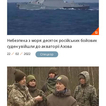
Небезпека з моря: десяток російських бойових
суден увійшли до акваторії Азова
22
02
2022
Спецкор