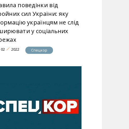
авила поведінки від
ройних сил України: яку
формацію українцям не слід
ширювати у соціальних
режах
02
2022
Спецкор