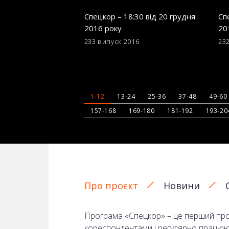
Спецкор – 18:30 від 20 грудня
Сп
2016 року
20
233 випуск
2016
23
1-12
13-24
25-36
37-48
49-60
157-168
169-180
181-192
193-20
Про проєкт
Новини
Програма «Спецкор» – це перший прое
кореспондентами і регулярно працюють 