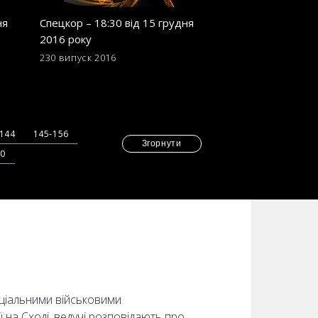
ня
Спецкор – 18:30 від 15 грудня
Спецкор - 18:30 в
2016 року
2016 року
230 випуск
2016
221 випуск
2016
-144
145-156
Згорнути
70
еціальними військовими
ї на Сході, ведучі розповідають про