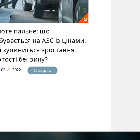
лоте пальне: що
бувається на АЗС із цінами,
чи зупиниться зростання
ртості бензину?
02
2022
Спецкор