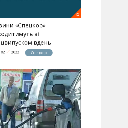
вини «Спецкор»
ходитимуть зі
ецвипуском вдень
02
2022
Спецкор