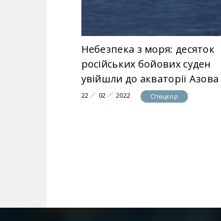
Небезпека з моря: десяток
російських бойових суден
увійшли до акваторії Азова
22
02
2022
Спецкор