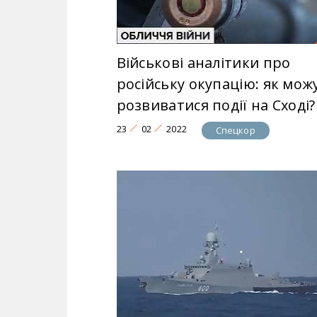
Військові аналітики про
російську окупацію: як мож
розвиватися події на Сході?
23
02
2022
Спецкор