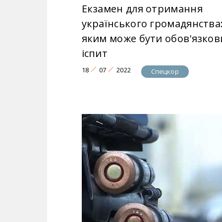
Екзамен для отримання
українського громадянства
яким може бути обов'язков
іспит
18
07
2022
Спецкор