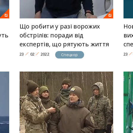
Що робити у разі ворожих
Но
уть
обстрілів: поради від
ви
експертів, що рятують життя
сп
23
02
2022
23
Спецкор