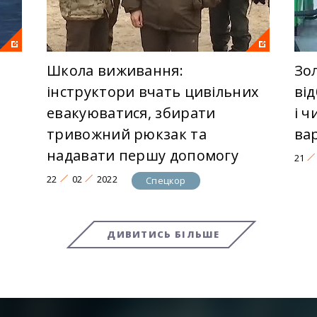
Школа виживання:
Зо
інструктори вчать цивільних
від
евакуюватися, збирати
і 
тривожний рюкзак та
ва
надавати першу допомогу
21
22
02
2022
Спецкор
ДИВИТИСЬ БІЛЬШЕ