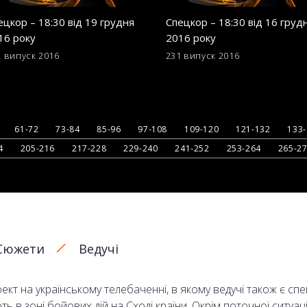
ецкор – 18:30 від 19 грудня
Спецкор – 18:30 від 16 груд
16 року
2016 року
2 випуск
2016
231 випуск
2016
61-72
73-84
85-96
97-108
109-120
121-132
133
4
205-216
217-228
229-240
241-252
253-264
265-2
Сюжети
Ведучі
кт на українському телебаченні, в якому ведучі також є сп
в зоні бойових дій на Сході країни. Окрім поточної ситуаці