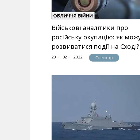
Військові аналітики про
російську окупацію: як мож
розвиватися події на Сході?
23
02
2022
Спецкор