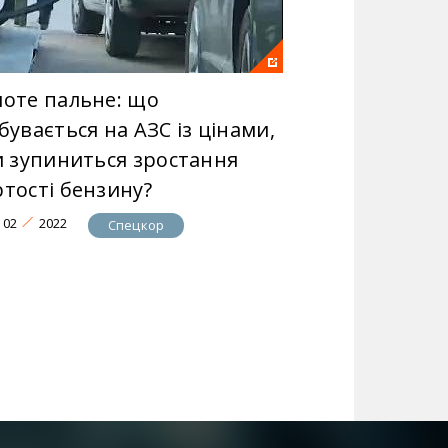
лоте пальне: що
бувається на АЗС із цінами,
чи зупиниться зростання
ртості бензину?
02
2022
Спецкор