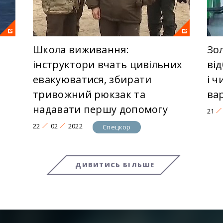
Школа виживання:
Зо
інструктори вчать цивільних
від
евакуюватися, збирати
і 
тривожний рюкзак та
ва
надавати першу допомогу
21
22
02
2022
Спецкор
ДИВИТИСЬ БІЛЬШЕ