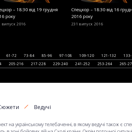
ецкор – 18:30 від 19 грудня
Спецкор – 18:30 від 16 груд
16 року
2016 року
2 випуск
2016
231 випуск
2016
61-72
73-84
85-96
97-108
109-120
121-132
133
4
205-216
217-228
229-240
241-252
253-264
265-2
Сюжети
Ведучі
кт на українському телебаченні, в якому ведучі також є сп
в зоні бойових дій на Сході країни. Окрім поточної ситуаці