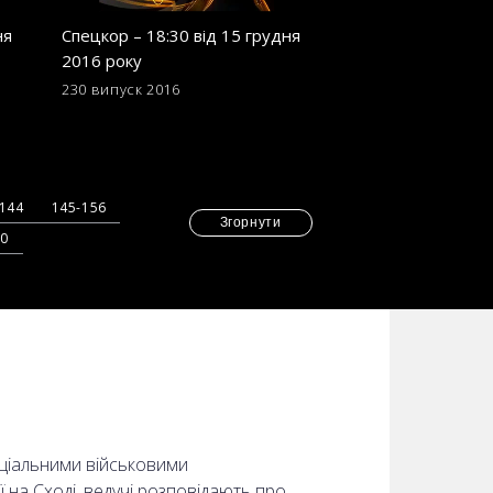
ня
Спецкор – 18:30 від 15 грудня
Спецкор - 18:30 в
2016 року
2016 року
230 випуск
2016
221 випуск
2016
-144
145-156
Згорнути
70
еціальними військовими
ї на Сході, ведучі розповідають про