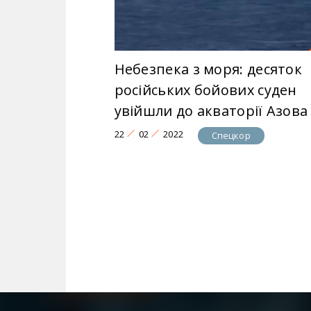
Небезпека з моря: десяток
російських бойових суден
увійшли до акваторії Азова
22
02
2022
Спецкор