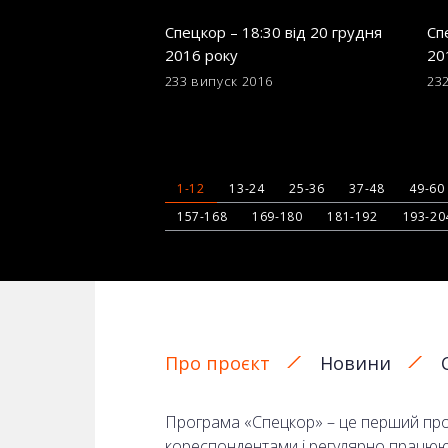
Спецкор – 18:30 від 20 грудня
Сп
2016 року
20
233 випуск
2016
23
1-12
13-24
25-36
37-48
49-60
157-168
169-180
181-192
193-20
Про проєкт
Новини
Програма «Спецкор» – це перший прое
кореспондентами і регулярно працюють 