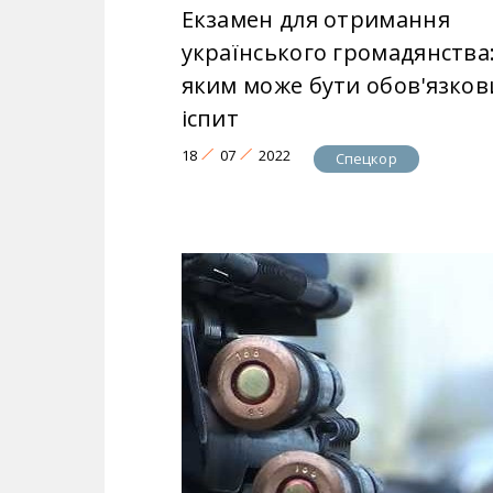
Екзамен для отримання
українського громадянства
яким може бути обов'язков
іспит
18
07
2022
Спецкор