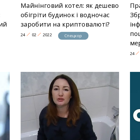
Майнінговий котел: як дешево
Пр
:
обігріти будинок і водночас
Зб
ий
заробити на криптовалюті?
ін
по
24
02
2022
Спецкор
ме
24