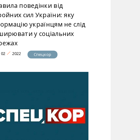
авила поведінки від
ройних сил України: яку
формацію українцям не слід
ширювати у соціальних
режах
02
2022
Спецкор