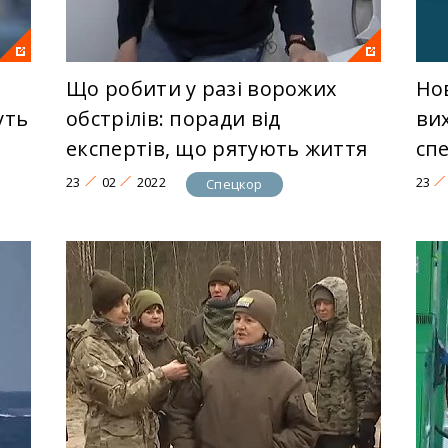
Що робити у разі ворожих
Но
уть
обстрілів: поради від
ви
експертів, що рятують життя
сп
23
02
2022
23
Спецкор