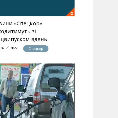
вини «Спецкор»
ходитимуть зі
ецвипуском вдень
02
2022
Спецкор