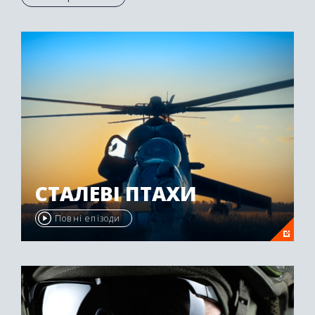
Осетії був нагороджений другою премією
"Emmy Awards" у 2009 році.
СТАЛЕВІ ПТАХИ
Повні епізоди