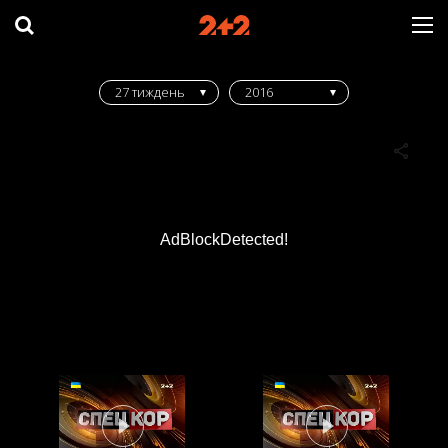
27 тиждень
2016
AdBlockDetected!