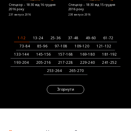
Спецкор – 18:30 від 16 грудня
Спецкор – 18:30 від 15 грудня
С
2016 року
2016 року
2
231 випуск
2016
230 випуск
2016
2
1-12
13-24
25-36
37-48
49-60
61-72
73-84
85-96
97-108
109-120
121-132
133-144
145-156
157-168
169-180
181-192
193-204
205-216
217-228
229-240
241-252
253-264
265-270
Згорнути