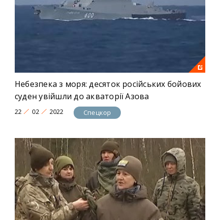
Небезпека з моря: десяток російських бойових
суден увійшли до акваторії Азова
22
02
2022
Спецкор