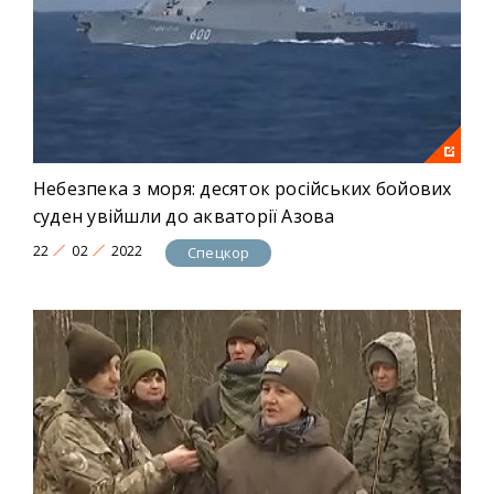
Небезпека з моря: десяток російських бойових
суден увійшли до акваторії Азова
22
02
2022
Спецкор