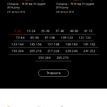
Спецкор – 18:30 від 16 грудня
Спецкор – 18:30 від 15 грудня
С
2016 року
2016 року
2
231 випуск
2016
230 випуск
2016
2
1-12
13-24
25-36
37-48
49-60
61-72
73-84
85-96
97-108
109-120
121-132
133-144
145-156
157-168
169-180
181-192
193-204
205-216
217-228
229-240
241-252
253-264
265-270
Згорнути