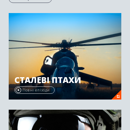
Осетії був нагороджений другою премією
"Emmy Awards" у 2009 році.
СТАЛЕВІ ПТАХИ
Повні епізоди