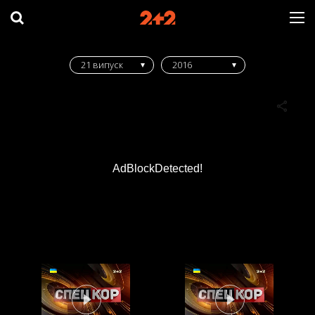
21 випуск
2016
AdBlockDetected!