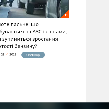
лоте пальне: що
бувається на АЗС із цінами,
чи зупиниться зростання
ртості бензину?
02
2022
Спецкор