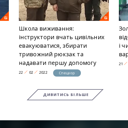
Школа виживання:
Зо
інструктори вчать цивільних
від
евакуюватися, збирати
і 
тривожний рюкзак та
ва
надавати першу допомогу
21
22
02
2022
Спецкор
ДИВИТИСЬ БІЛЬШЕ