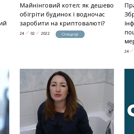
Майнінговий котел: як дешево
Пр
:
обігріти будинок і водночас
Зб
ий
заробити на криптовалюті?
ін
по
24
02
2022
Спецкор
ме
24