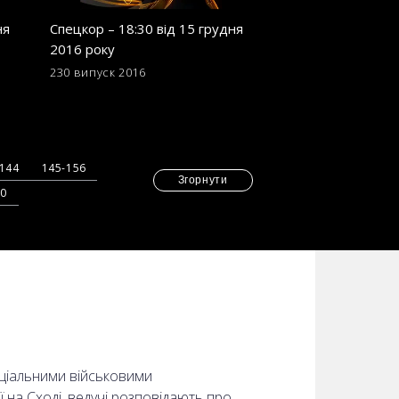
ня
Спецкор – 18:30 від 15 грудня
Спецкор - 18:30 в
2016 року
2016 року
230 випуск
2016
221 випуск
2016
-144
145-156
Згорнути
70
еціальними військовими
ї на Сході, ведучі розповідають про