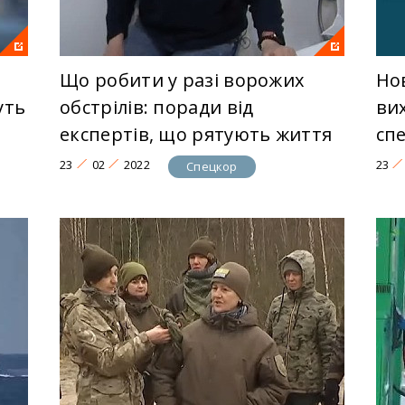
Що робити у разі ворожих
Но
уть
обстрілів: поради від
ви
експертів, що рятують життя
сп
23
02
2022
23
Спецкор