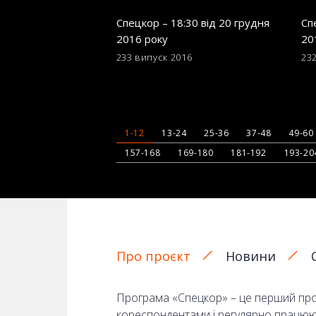
Спецкор – 18:30 від 20 грудня
Сп
2016 року
20
233 випуск
2016
23
1-12
13-24
25-36
37-48
49-60
157-168
169-180
181-192
193-20
Про проєкт
Новини
Програма «Спецкор» – це перший прое
кореспондентами і регулярно працюють 