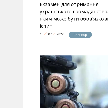
Екзамен для отримання
українського громадянства
яким може бути обов'язков
іспит
18
07
2022
Спецкор