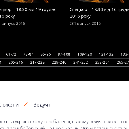
ецкор – 18:30 від 19 грудня
Спецкор – 18:30 від 16 груд
16 року
2016 року
2 випуск
2016
231 випуск
2016
61-72
73-84
85-96
97-108
109-120
121-132
133
4
205-216
217-228
229-240
241-252
253-264
265-2
Сюжети
Ведучі
кт на українському телебаченні, в якому ведучі також є сп
в зоні бойових дій на Сході країни. Окрім поточної ситуаці