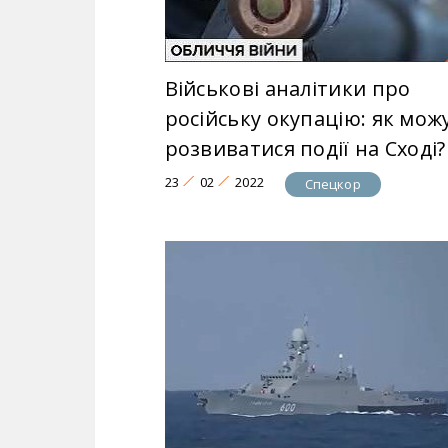
Військові аналітики про
російську окупацію: як мож
розвиватися події на Сході?
23
02
2022
Спецкор