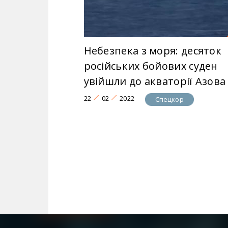
Небезпека з моря: десяток
російських бойових суден
увійшли до акваторії Азова
22
02
2022
Спецкор