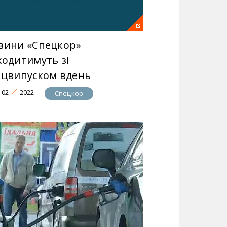
вини «Спецкор»
ходитимуть зі
ецвипуском вдень
02
2022
Спецкор