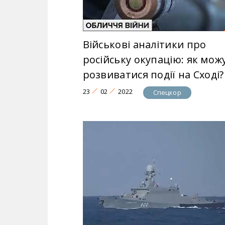
Військові аналітики про
російську окупацію: як мож
розвиватися події на Сході?
23
02
2022
Спецкор