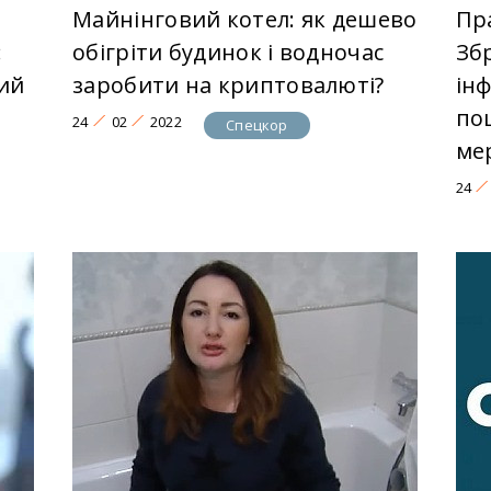
Майнінговий котел: як дешево
Пр
:
обігріти будинок і водночас
Зб
ий
заробити на криптовалюті?
ін
по
24
02
2022
Спецкор
ме
24