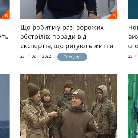
Що робити у разі ворожих
Но
уть
обстрілів: поради від
ви
експертів, що рятують життя
сп
23
02
2022
23
Спецкор