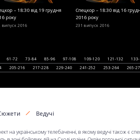
ецкор – 18:30 від 19 грудня
Спецкор – 18:30 від 16 груд
16 року
2016 року
2 випуск
2016
231 випуск
2016
61-72
73-84
85-96
97-108
109-120
121-132
133
4
205-216
217-228
229-240
241-252
253-264
265-2
Сюжети
Ведучі
кт на українському телебаченні, в якому ведучі також є сп
в зоні бойових дій на Сході країни. Окрім поточної ситуаці