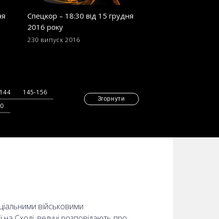
ня
Спецкор – 18:30 від 15 грудня
Спецкор - 18:30 в
2016 року
2016 року
230 випуск
2016
221 випуск
2016
-144
145-156
Згорнути
70
еціальними військовими
ї на Сході, ведучі розповідають про