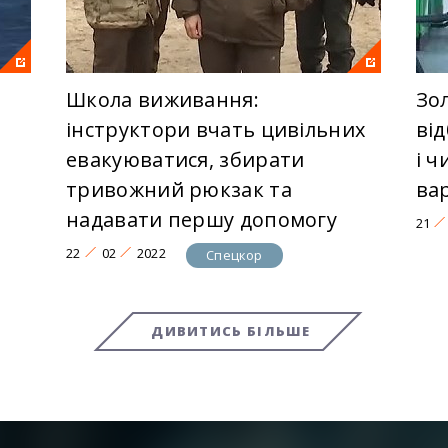
Школа виживання:
Зо
інструктори вчать цивільних
від
евакуюватися, збирати
і 
тривожний рюкзак та
ва
надавати першу допомогу
21
22
02
2022
Спецкор
ДИВИТИСЬ БІЛЬШЕ