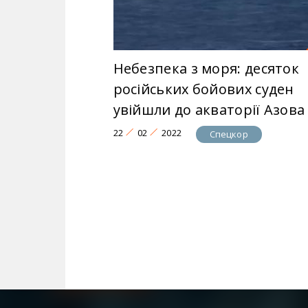
Небезпека з моря: десяток
російських бойових суден
увійшли до акваторії Азова
22
02
2022
Спецкор