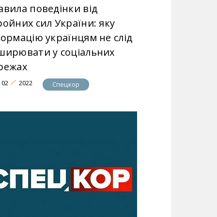
авила поведінки від
ройних сил України: яку
формацію українцям не слід
ширювати у соціальних
режах
02
2022
Спецкор