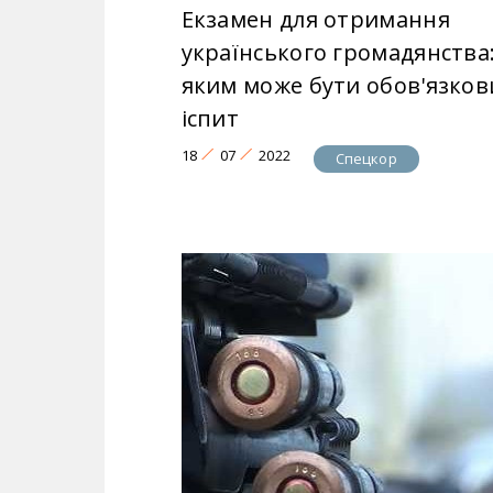
Екзамен для отримання
українського громадянства
яким може бути обов'язков
іспит
18
07
2022
Спецкор