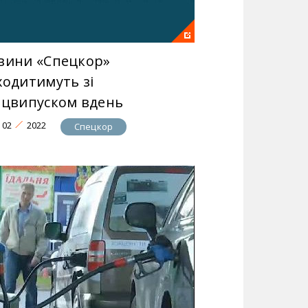
вини «Спецкор»
ходитимуть зі
ецвипуском вдень
02
2022
Спецкор