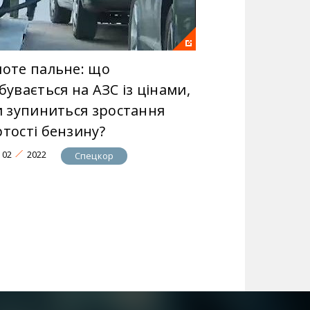
лоте пальне: що
бувається на АЗС із цінами,
чи зупиниться зростання
ртості бензину?
02
2022
Спецкор