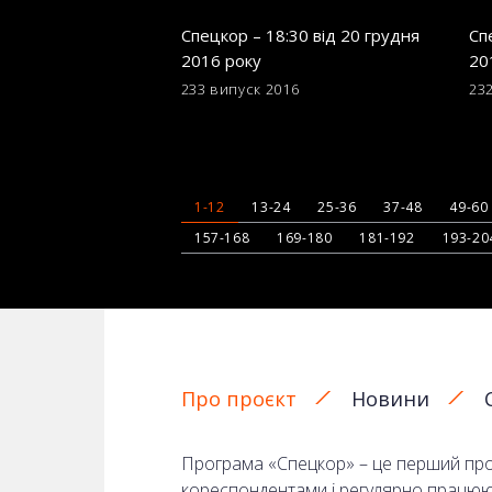
Спецкор – 18:30 від 20 грудня
Сп
2016 року
20
233 випуск
2016
23
1-12
13-24
25-36
37-48
49-60
157-168
169-180
181-192
193-20
Про проєкт
Новини
Програма «Спецкор» – це перший прое
кореспондентами і регулярно працюють 