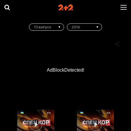
15 випуск
2016
AdBlockDetected!