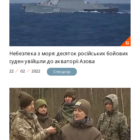
Небезпека з моря: десяток російських бойових
суден увійшли до акваторії Азова
22
02
2022
Спецкор