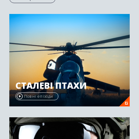
Осетії був нагороджений другою премією
"Emmy Awards" у 2009 році.
СТАЛЕВІ ПТАХИ
Повні епізоди