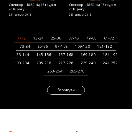
Спецкор – 18:30 від 16 грудня
Спецкор – 18:30 від 15 грудня
С
2016 року
2016 року
2
231 випуск
2016
230 випуск
2016
2
1-12
13-24
25-36
37-48
49-60
61-72
73-84
85-96
97-108
109-120
121-132
133-144
145-156
157-168
169-180
181-192
193-204
205-216
217-228
229-240
241-252
253-264
265-270
Згорнути