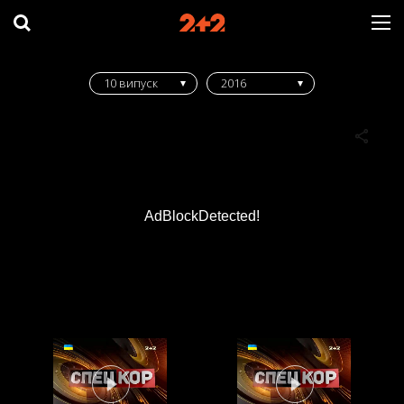
10 випуск
2016
AdBlockDetected!