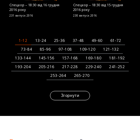
Спецкор – 18:30 від 16 грудня
Спецкор – 18:30 від 15 грудня
С
2016 року
2016 року
2
231 випуск
2016
230 випуск
2016
2
1-12
13-24
25-36
37-48
49-60
61-72
73-84
85-96
97-108
109-120
121-132
133-144
145-156
157-168
169-180
181-192
193-204
205-216
217-228
229-240
241-252
253-264
265-270
Згорнути