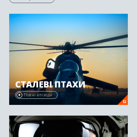
Осетії був нагороджений другою премією
"Emmy Awards" у 2009 році.
СТАЛЕВІ ПТАХИ
Повні епізоди