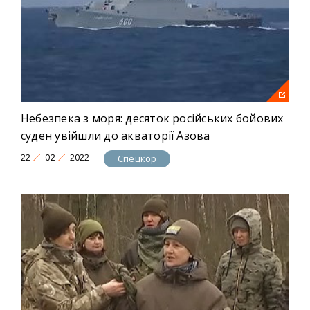
Небезпека з моря: десяток російських бойових
суден увійшли до акваторії Азова
22
02
2022
Спецкор