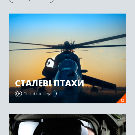
Осетії був нагороджений другою премією
"Emmy Awards" у 2009 році.
СТАЛЕВІ ПТАХИ
Повні епізоди