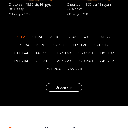
Спецкор – 18:30 від 16 грудня
Спецкор – 18:30 від 15 грудня
С
2016 року
2016 року
2
231 випуск
2016
230 випуск
2016
2
1-12
13-24
25-36
37-48
49-60
61-72
73-84
85-96
97-108
109-120
121-132
133-144
145-156
157-168
169-180
181-192
193-204
205-216
217-228
229-240
241-252
253-264
265-270
Згорнути