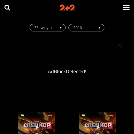
33 випуск
2016
AdBlockDetected!