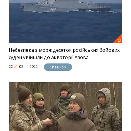
Небезпека з моря: десяток російських бойових
суден увійшли до акваторії Азова
22
02
2022
Спецкор