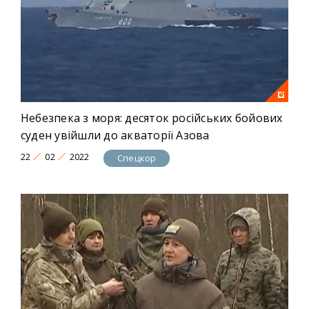
Небезпека з моря: десяток російських бойових
суден увійшли до акваторії Азова
22
02
2022
Спецкор