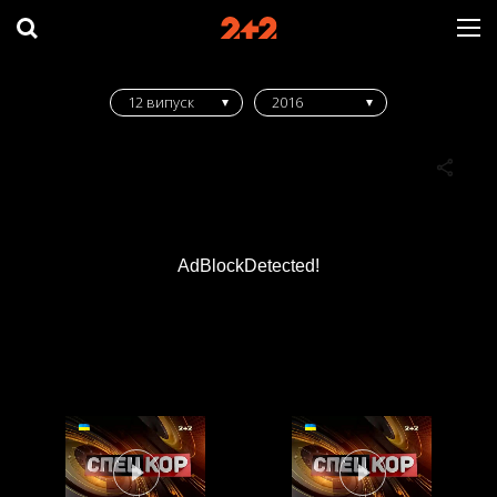
12 випуск
2016
AdBlockDetected!