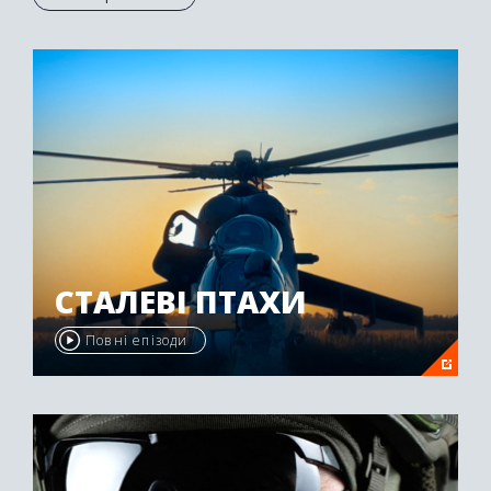
Осетії був нагороджений другою премією
"Emmy Awards" у 2009 році.
СТАЛЕВІ ПТАХИ
Повні епізоди