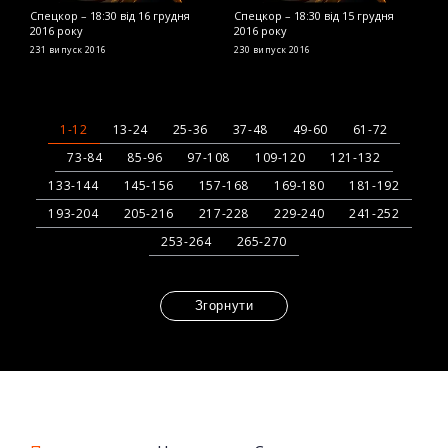
Спецкор – 18:30 від 16 грудня
Спецкор – 18:30 від 15 грудня
С
2016 року
2016 року
2
231 випуск
2016
230 випуск
2016
2
1-12
13-24
25-36
37-48
49-60
61-72
73-84
85-96
97-108
109-120
121-132
133-144
145-156
157-168
169-180
181-192
193-204
205-216
217-228
229-240
241-252
253-264
265-270
Згорнути