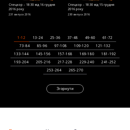
Спецкор – 18:30 від 16 грудня
Спецкор – 18:30 від 15 грудня
С
2016 року
2016 року
2
231 випуск
2016
230 випуск
2016
2
1-12
13-24
25-36
37-48
49-60
61-72
73-84
85-96
97-108
109-120
121-132
133-144
145-156
157-168
169-180
181-192
193-204
205-216
217-228
229-240
241-252
253-264
265-270
Згорнути