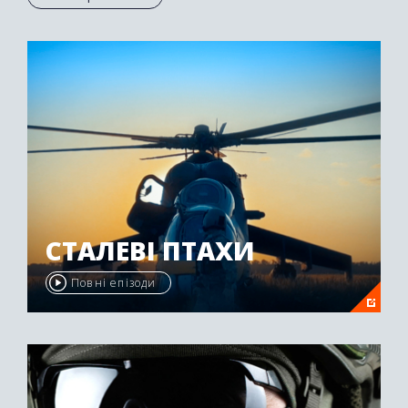
Осетії був нагороджений другою премією
"Emmy Awards" у 2009 році.
СТАЛЕВІ ПТАХИ
Повні епізоди