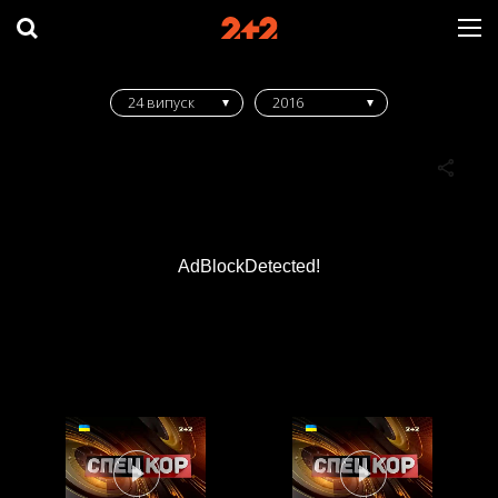
24 випуск
2016
AdBlockDetected!