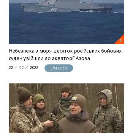
Небезпека з моря: десяток російських бойових
суден увійшли до акваторії Азова
22
02
2022
Спецкор