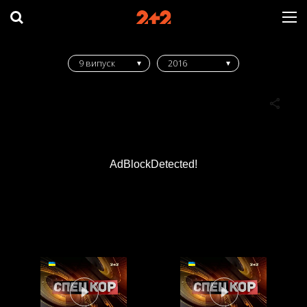
9 випуск
2016
AdBlockDetected!