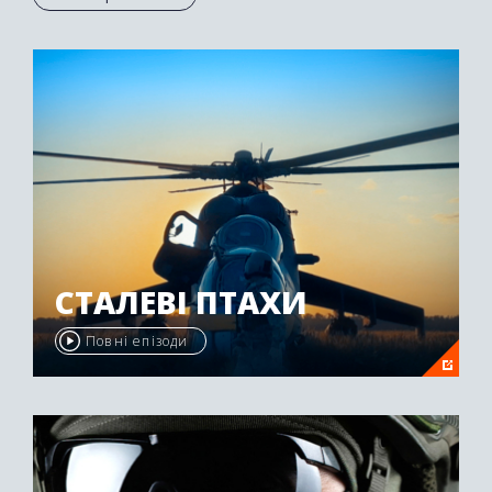
Осетії був нагороджений другою премією
"Emmy Awards" у 2009 році.
СТАЛЕВІ ПТАХИ
Повні епізоди