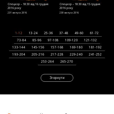
Спецкор – 18:30 від 16 грудня
Спецкор – 18:30 від 15 грудня
С
2016 року
2016 року
2
231 випуск
2016
230 випуск
2016
2
1-12
13-24
25-36
37-48
49-60
61-72
73-84
85-96
97-108
109-120
121-132
133-144
145-156
157-168
169-180
181-192
193-204
205-216
217-228
229-240
241-252
253-264
265-270
Згорнути