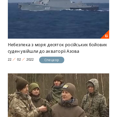
Небезпека з моря: десяток російських бойових
суден увійшли до акваторії Азова
22
02
2022
Спецкор