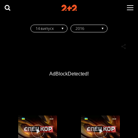
14 випуск
2016
AdBlockDetected!