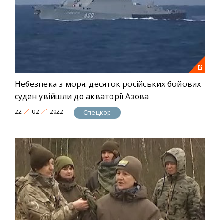
Небезпека з моря: десяток російських бойових
суден увійшли до акваторії Азова
22
02
2022
Спецкор