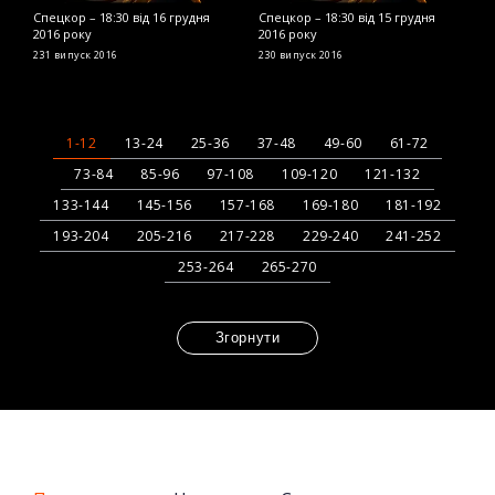
Спецкор – 18:30 від 16 грудня
Спецкор – 18:30 від 15 грудня
С
2016 року
2016 року
2
231 випуск
2016
230 випуск
2016
2
1-12
13-24
25-36
37-48
49-60
61-72
73-84
85-96
97-108
109-120
121-132
133-144
145-156
157-168
169-180
181-192
193-204
205-216
217-228
229-240
241-252
253-264
265-270
Згорнути