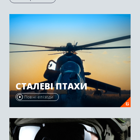
Осетії був нагороджений другою премією
"Emmy Awards" у 2009 році.
СТАЛЕВІ ПТАХИ
Повні епізоди