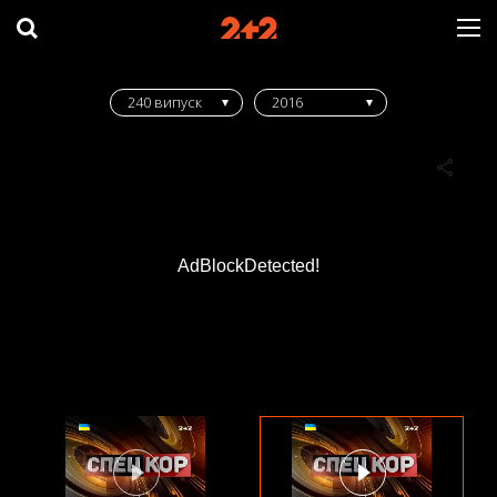
240 випуск
2016
AdBlockDetected!