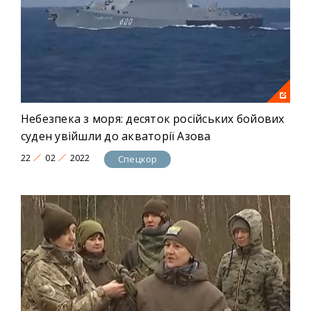
Небезпека з моря: десяток російських бойових
суден увійшли до акваторії Азова
22
02
2022
Спецкор