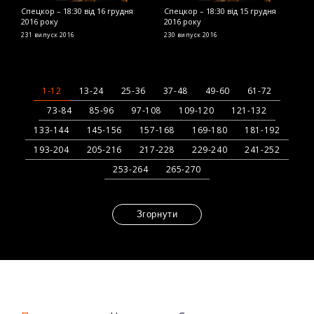
Спецкор – 18:30 від 16 грудня
Спецкор – 18:30 від 15 грудня
С
2016 року
2016 року
2
231 випуск
2016
230 випуск
2016
2
1-12
13-24
25-36
37-48
49-60
61-72
73-84
85-96
97-108
109-120
121-132
133-144
145-156
157-168
169-180
181-192
193-204
205-216
217-228
229-240
241-252
253-264
265-270
Згорнути