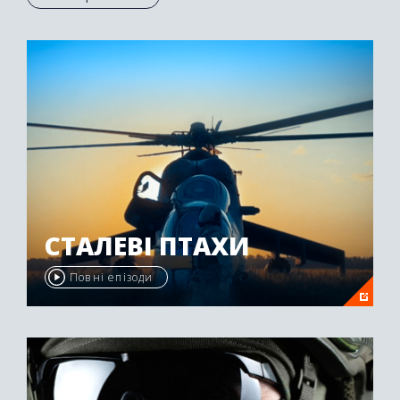
Осетії був нагороджений другою премією
"Emmy Awards" у 2009 році.
СТАЛЕВІ ПТАХИ
Повні епізоди