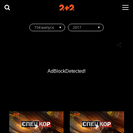
154 випуск
2017
AdBlockDetected!