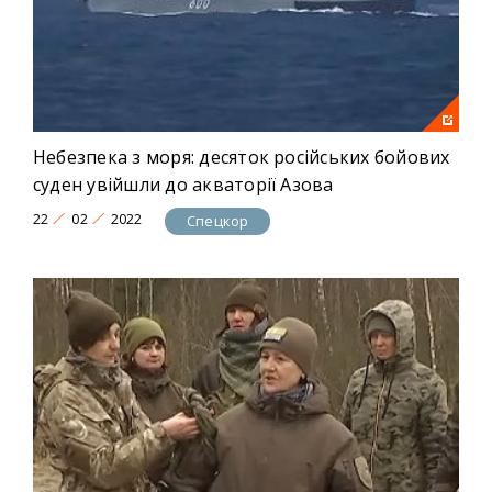
Небезпека з моря: десяток російських бойових
суден увійшли до акваторії Азова
22
02
2022
Спецкор