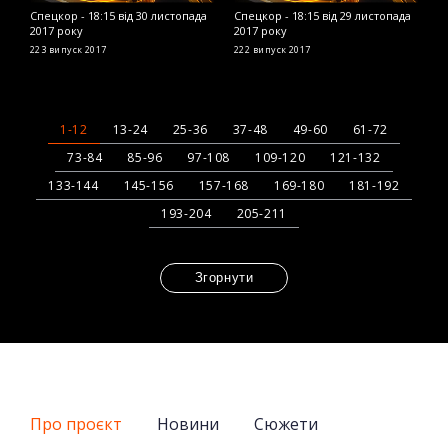
Спецкор - 18:15 від 30 листопада
Спецкор - 18:15 від 29 листопада
С
2017 року
2017 року
2
223 випуск
2017
222 випуск
2017
2
1-12
13-24
25-36
37-48
49-60
61-72
73-84
85-96
97-108
109-120
121-132
133-144
145-156
157-168
169-180
181-192
193-204
205-211
Згорнути
Про проєкт
Новини
Сюжети