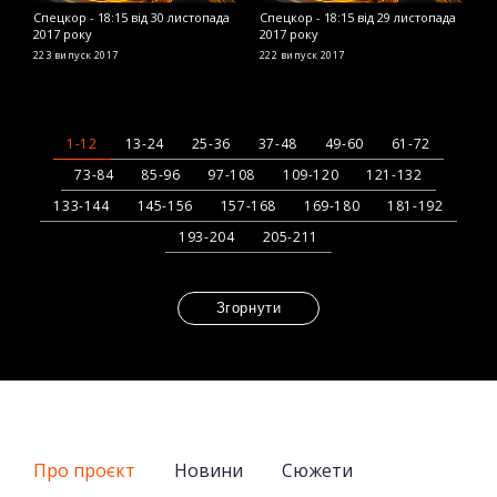
Спецкор - 18:15 від 30 листопада
Спецкор - 18:15 від 29 листопада
С
2017 року
2017 року
2
223 випуск
2017
222 випуск
2017
2
1-12
13-24
25-36
37-48
49-60
61-72
73-84
85-96
97-108
109-120
121-132
133-144
145-156
157-168
169-180
181-192
193-204
205-211
Згорнути
Про проєкт
Новини
Сюжети