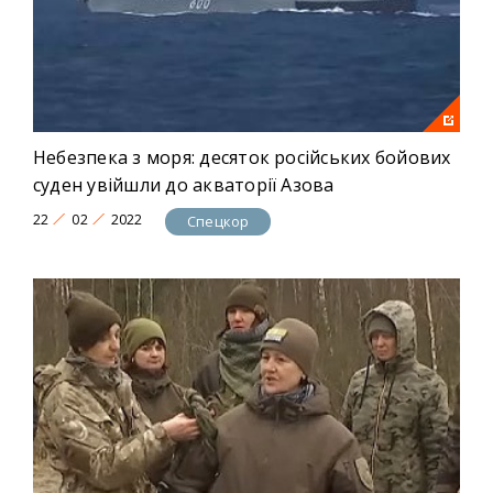
Небезпека з моря: десяток російських бойових
суден увійшли до акваторії Азова
22
02
2022
Спецкор