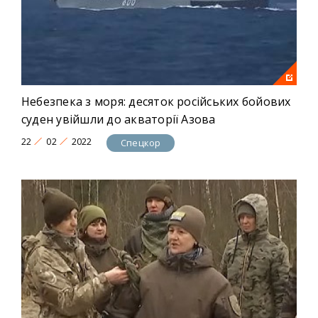
Небезпека з моря: десяток російських бойових
суден увійшли до акваторії Азова
22
02
2022
Спецкор