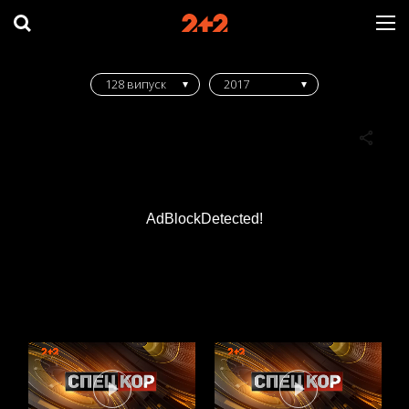
128 випуск
2017
AdBlockDetected!