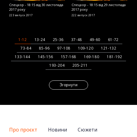
Спецкор - 18:15 від 30 листопада
Спецкор - 18:15 від 29 листопада
С
2017 року
2017 року
2
223 випуск
2017
222 випуск
2017
2
1-12
13-24
25-36
37-48
49-60
61-72
73-84
85-96
97-108
109-120
121-132
133-144
145-156
157-168
169-180
181-192
193-204
205-211
Згорнути
Про проєкт
Новини
Сюжети