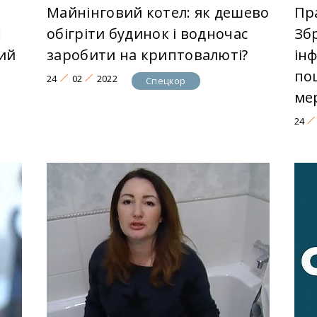
Майнінговий котел: як дешево
Пр
:
обігріти будинок і водночас
Зб
ий
заробити на криптовалюті?
ін
по
24
02
2022
Спецкор
ме
24