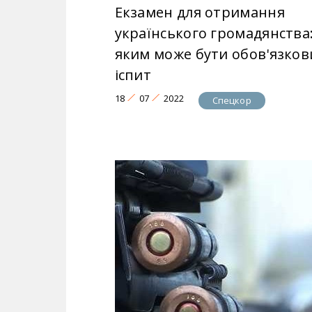
Екзамен для отримання
українського громадянства
яким може бути обов'язков
іспит
18
07
2022
Спецкор