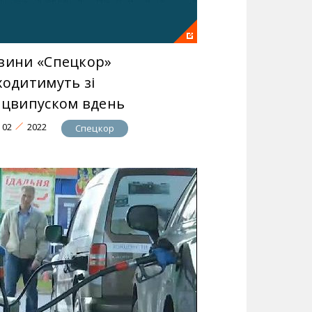
вини «Спецкор»
ходитимуть зі
ецвипуском вдень
02
2022
Спецкор