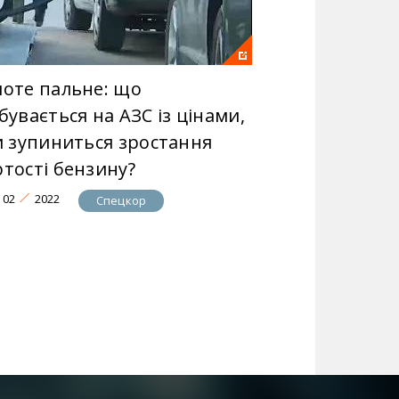
лоте пальне: що
бувається на АЗС із цінами,
чи зупиниться зростання
ртості бензину?
02
2022
Спецкор