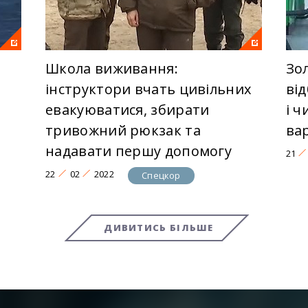
Школа виживання:
Зо
інструктори вчать цивільних
від
евакуюватися, збирати
і 
тривожний рюкзак та
ва
надавати першу допомогу
21
22
02
2022
Спецкор
ДИВИТИСЬ БІЛЬШЕ