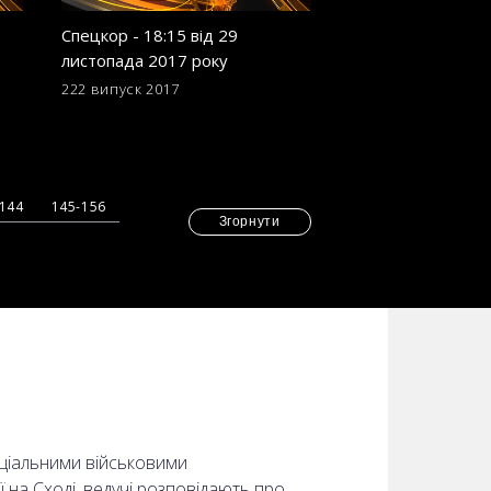
Спецкор - 18:15 від 29
Спецкор - 18:15 в
листопада 2017 року
листопада 2017 р
222 випуск
2017
213 випуск
2017
-144
145-156
Згорнути
еціальними військовими
ї на Сході, ведучі розповідають про