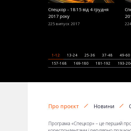
Спецкор - 18:15 від 4 грудня
Сп
2017 року
20
225 випуск
2017
22
1-12
13-24
25-36
37-48
49-60
157-168
169-180
181-192
193-20
Про проєкт
Новини
Програма «Спецкор» – це перший прое
кореспондентами і регулярно працюють 