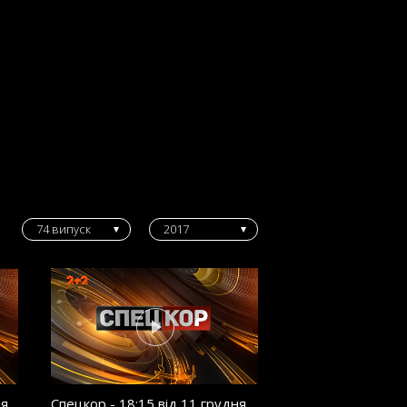
74 випуск
2017
ня
Спецкор - 18:15 від 11 грудня
Спецкор - 18:15 в