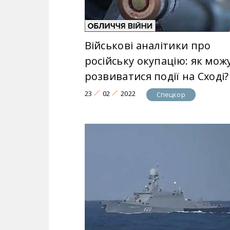
Військові аналітики про
російську окупацію: як мож
розвиватися події на Сході?
23
02
2022
Спецкор