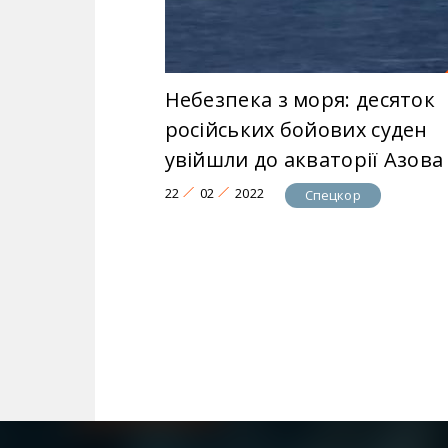
Небезпека з моря: десяток
російських бойових суден
увійшли до акваторії Азова
22
02
2022
Спецкор