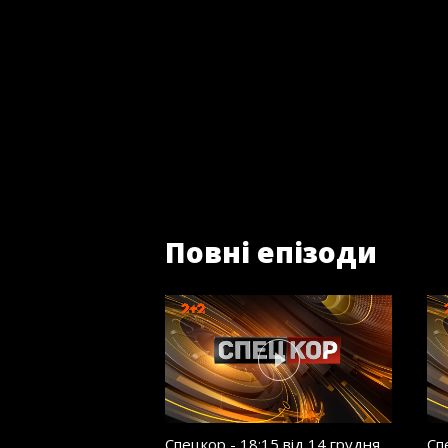
Повні епізоди
Спецкор - 18:15 від 14 грудня
Сп