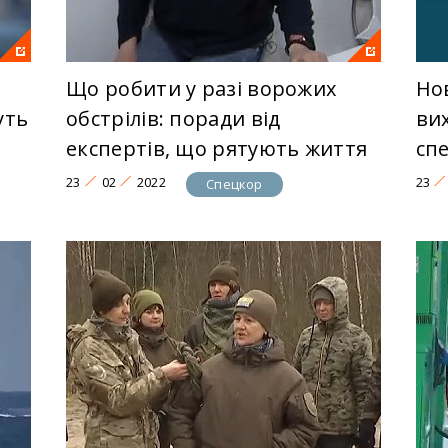
Що робити у разі ворожих
Но
уть
обстрілів: поради від
ви
експертів, що рятують життя
сп
23
02
2022
23
Спецкор