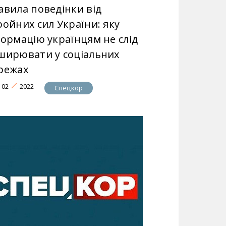
авила поведінки від
ройних сил України: яку
формацію українцям не слід
ширювати у соціальних
режах
02
2022
Спецкор