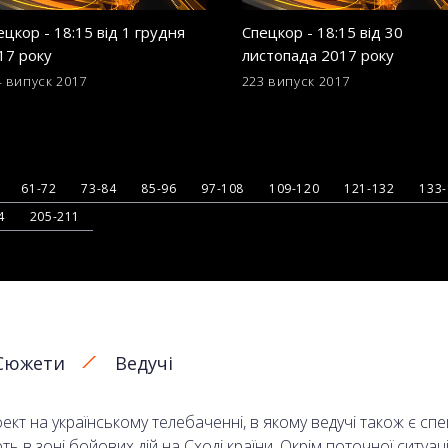
ецкор - 18:15 від 1 грудня
Спецкор - 18:15 від 30
17 року
листопада 2017 року
4 випуск
2017
223 випуск
2017
61-72
73-84
85-96
97-108
109-120
121-132
133
4
205-211
Сюжети
Ведучі
кт на українському телебаченні, в якому ведучі також є сп
в зоні бойових дій на Сході країни. Окрім поточної ситуаці