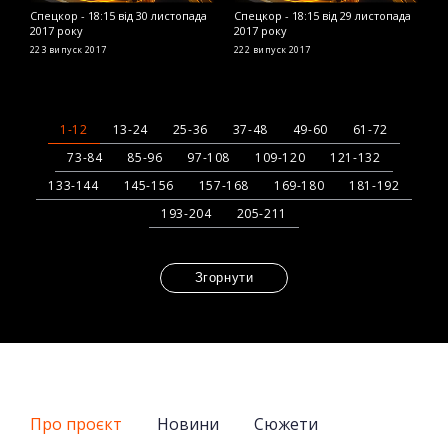
Спецкор - 18:15 від 30 листопада
Спецкор - 18:15 від 29 листопада
С
2017 року
2017 року
2
223 випуск
2017
222 випуск
2017
2
1-12
13-24
25-36
37-48
49-60
61-72
73-84
85-96
97-108
109-120
121-132
133-144
145-156
157-168
169-180
181-192
193-204
205-211
Згорнути
Про проєкт
Новини
Сюжети