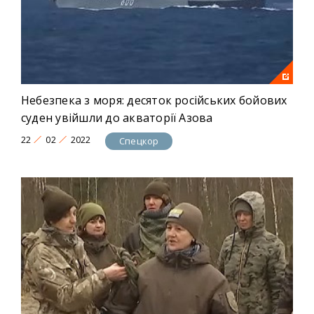
Небезпека з моря: десяток російських бойових
суден увійшли до акваторії Азова
22
02
2022
Спецкор