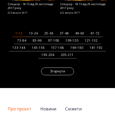
Спецкор - 18:15 від 30 листопада
Спецкор - 18:15 від 29 листопада
С
2017 року
2017 року
2
223 випуск
2017
222 випуск
2017
2
1-12
13-24
25-36
37-48
49-60
61-72
73-84
85-96
97-108
109-120
121-132
133-144
145-156
157-168
169-180
181-192
193-204
205-211
Згорнути
Про проєкт
Новини
Сюжети