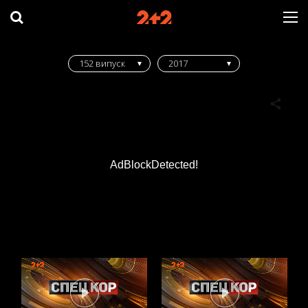
152 випуск
2017
AdBlockDetected!