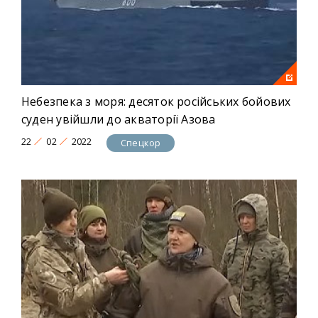
Небезпека з моря: десяток російських бойових
суден увійшли до акваторії Азова
22
02
2022
Спецкор