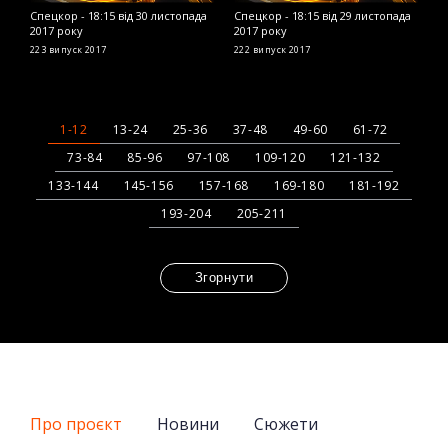
Спецкор - 18:15 від 30 листопада
Спецкор - 18:15 від 29 листопада
С
2017 року
2017 року
2
223 випуск
2017
222 випуск
2017
2
1-12
13-24
25-36
37-48
49-60
61-72
73-84
85-96
97-108
109-120
121-132
133-144
145-156
157-168
169-180
181-192
193-204
205-211
Згорнути
Про проєкт
Новини
Сюжети