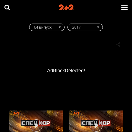
64 випуск
2017
AdBlockDetected!