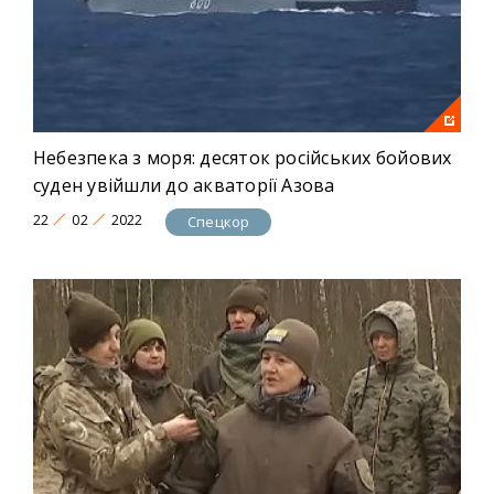
Небезпека з моря: десяток російських бойових
суден увійшли до акваторії Азова
22
02
2022
Спецкор