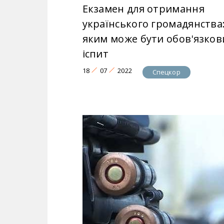
Екзамен для отримання
українського громадянства
яким може бути обов'язков
іспит
18
07
2022
Спецкор