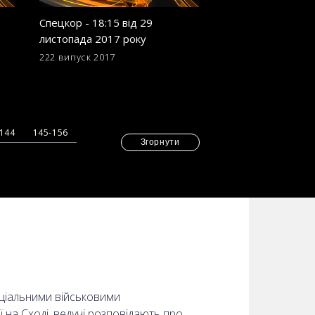
Спецкор - 18:15 від 29
Спецкор - 18:15 в
листопада 2017 року
листопада 2017 р
222 випуск
2017
213 випуск
2017
-144
145-156
Згорнути
еціальними військовими
ї на Сході, ведучі розповідають про