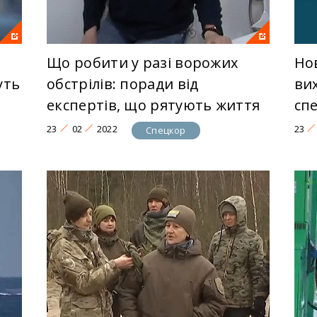
Що робити у разі ворожих
Но
уть
обстрілів: поради від
ви
експертів, що рятують життя
сп
23
02
2022
23
Спецкор