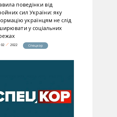
авила поведінки від
ройних сил України: яку
формацію українцям не слід
ширювати у соціальних
режах
02
2022
Спецкор