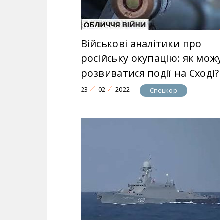
Військові аналітики про
російську окупацію: як мож
розвиватися події на Сході?
23
02
2022
Спецкор