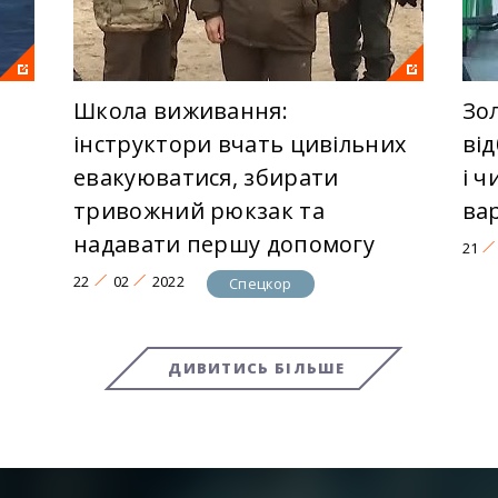
Школа виживання:
Зо
інструктори вчать цивільних
від
евакуюватися, збирати
і 
тривожний рюкзак та
ва
надавати першу допомогу
21
22
02
2022
Спецкор
ДИВИТИСЬ БІЛЬШЕ