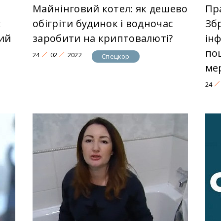
Майнінговий котел: як дешево
Пр
:
обігріти будинок і водночас
Зб
ий
заробити на криптовалюті?
ін
по
24
02
2022
Спецкор
ме
24