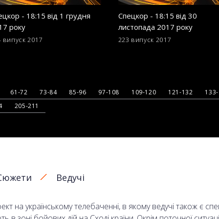
ецкор - 18:15 від 1 грудня
Спецкор - 18:15 від 30
17 року
листопада 2017 року
4 випуск
2017
223 випуск
2017
61-72
73-84
85-96
97-108
109-120
121-132
133
4
205-211
Сюжети
Ведучі
кт на українському телебаченні, в якому ведучі також є сп
в зоні бойових дій на Сході країни. Окрім поточної ситуаці