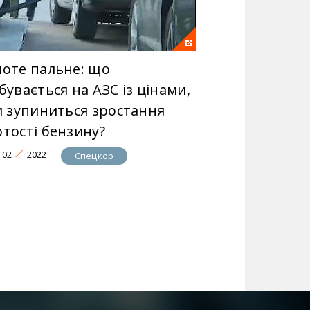
лоте пальне: що
бувається на АЗС із цінами,
чи зупиниться зростання
ртості бензину?
02
2022
Спецкор