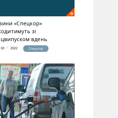
вини «Спецкор»
ходитимуть зі
ецвипуском вдень
02
2022
Спецкор