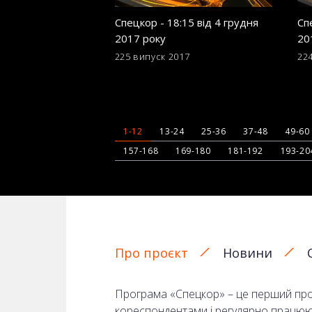
Спецкор - 18:15 від 4 грудня
Сп
2017 року
20
225 випуск
2017
22
1-12
13-24
25-36
37-48
49-60
157-168
169-180
181-192
193-20
Про проєкт
Новини
Програма «Спецкор» – це перший прое
кореспондентами і регулярно працюють 