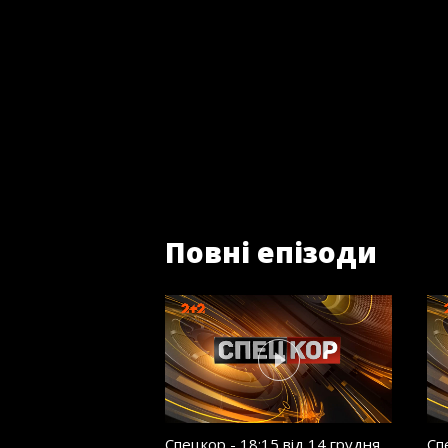
Повні епізоди
Спецкор - 18:15 від 14 грудня
Сп