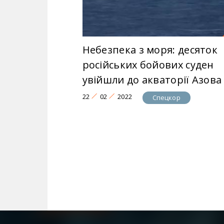
Небезпека з моря: десяток
російських бойових суден
увійшли до акваторії Азова
22
02
2022
Спецкор