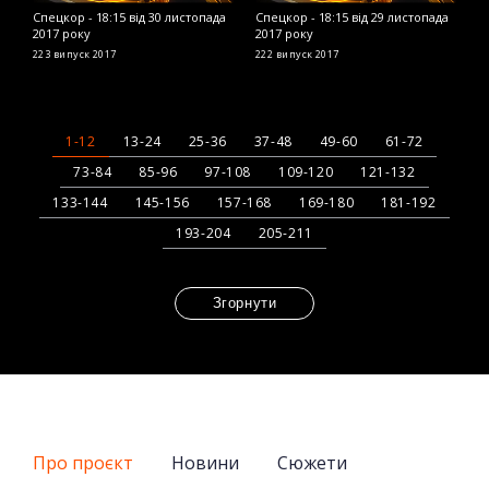
Спецкор - 18:15 від 30 листопада
Спецкор - 18:15 від 29 листопада
С
2017 року
2017 року
2
223 випуск
2017
222 випуск
2017
2
1-12
13-24
25-36
37-48
49-60
61-72
73-84
85-96
97-108
109-120
121-132
133-144
145-156
157-168
169-180
181-192
193-204
205-211
Згорнути
Про проєкт
Новини
Сюжети