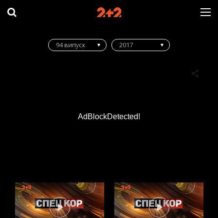
94 випуск
2017
AdBlockDetected!