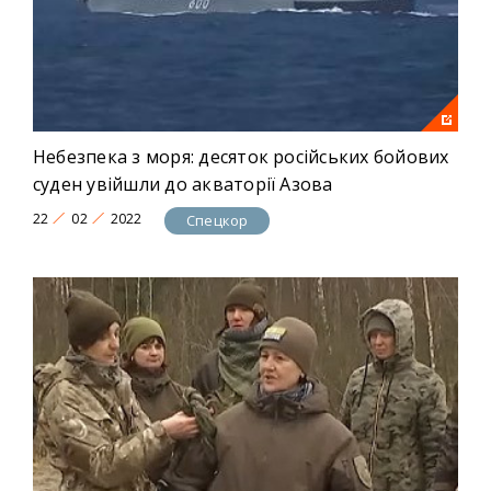
Небезпека з моря: десяток російських бойових
суден увійшли до акваторії Азова
22
02
2022
Спецкор