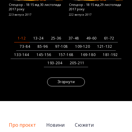
Спецкор - 18:15 від 30 листопада
Спецкор - 18:15 від 29 листопада
С
2017 року
2017 року
2
223 випуск
2017
222 випуск
2017
2
1-12
13-24
25-36
37-48
49-60
61-72
73-84
85-96
97-108
109-120
121-132
133-144
145-156
157-168
169-180
181-192
193-204
205-211
Згорнути
Про проєкт
Новини
Сюжети