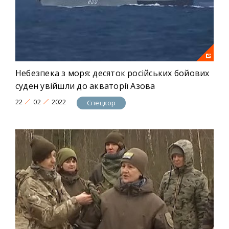
Небезпека з моря: десяток російських бойових
суден увійшли до акваторії Азова
22
02
2022
Спецкор