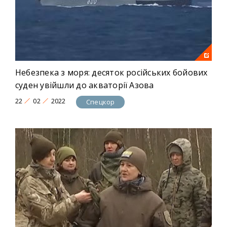
Небезпека з моря: десяток російських бойових
суден увійшли до акваторії Азова
22
02
2022
Спецкор