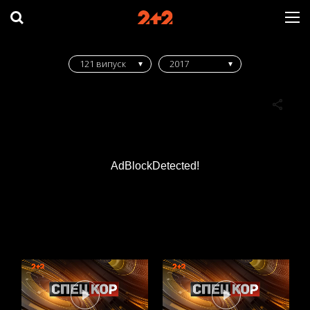
121 випуск
2017
AdBlockDetected!