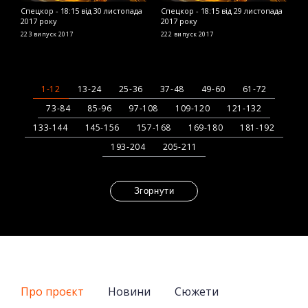
Спецкор - 18:15 від 30 листопада
Спецкор - 18:15 від 29 листопада
С
2017 року
2017 року
2
223 випуск
2017
222 випуск
2017
2
1-12
13-24
25-36
37-48
49-60
61-72
73-84
85-96
97-108
109-120
121-132
133-144
145-156
157-168
169-180
181-192
193-204
205-211
Згорнути
Про проєкт
Новини
Сюжети