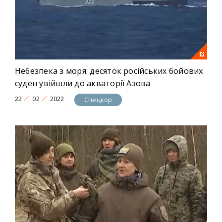
Небезпека з моря: десяток російських бойових
суден увійшли до акваторії Азова
22
02
2022
Спецкор