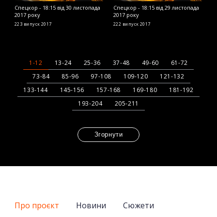
Спецкор - 18:15 від 30 листопада
Спецкор - 18:15 від 29 листопада
С
2017 року
2017 року
2
223 випуск
2017
222 випуск
2017
2
1-12
13-24
25-36
37-48
49-60
61-72
73-84
85-96
97-108
109-120
121-132
133-144
145-156
157-168
169-180
181-192
193-204
205-211
Згорнути
Про проєкт
Новини
Сюжети