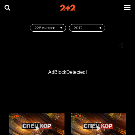
228 випуск
2017
AdBlockDetected!