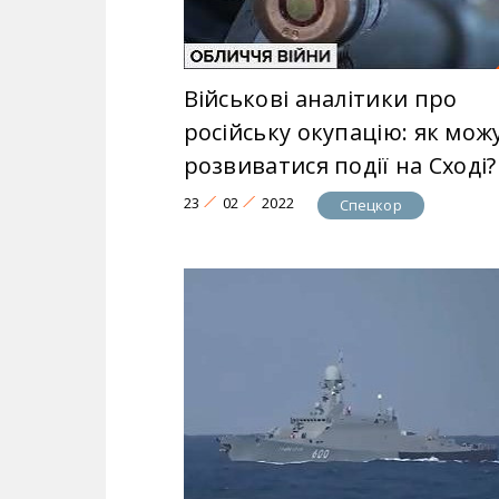
Військові аналітики про
російську окупацію: як мож
розвиватися події на Сході?
23
02
2022
Спецкор