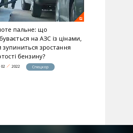
лоте пальне: що
бувається на АЗС із цінами,
чи зупиниться зростання
ртості бензину?
02
2022
Спецкор