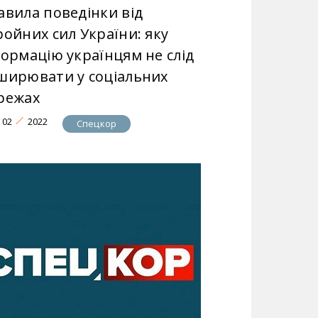
авила поведінки від
ройних сил України: яку
формацію українцям не слід
ширювати у соціальних
режах
02
2022
Спецкор