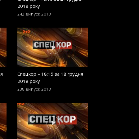
2018 року
2018 року
242 випуск
2018
233 випуск
2018
ня
Спецкор – 18:15 за 18 грудня
Спецкор - 18:15 в
2018 року
2018 року
238 випуск
2018
229 випуск
2018