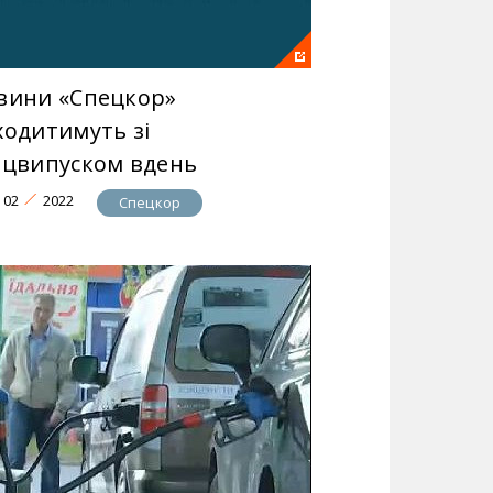
вини «Спецкор»
ходитимуть зі
ецвипуском вдень
02
2022
Спецкор