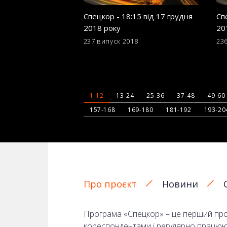
Спецкор - 18:15 від 17 грудня
Сп
2018 року
20
237 випуск
2018
23
1-12
13-24
25-36
37-48
49-60
157-168
169-180
181-192
193-20
Про проєкт
Новини
Програма «Спецкор» – це перший прое
кореспондентами і регулярно працюють 