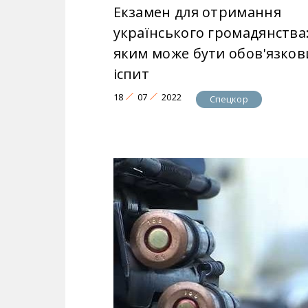
Екзамен для отримання
українського громадянства
яким може бути обов'язков
іспит
18
07
2022
Спецкор