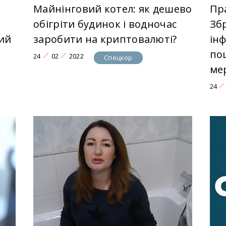
Майнінговий котел: як дешево
Пр
:
обігріти будинок і водночас
Зб
ий
заробити на криптовалюті?
ін
по
24
02
2022
Спецкор
ме
24