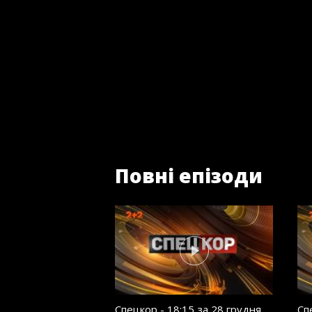
Повні епізоди
Спецкор - 18:15 за 28 грудня
Сп