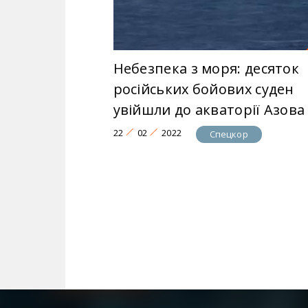
Небезпека з моря: десяток
російських бойових суден
увійшли до акваторії Азова
22
02
2022
Спецкор