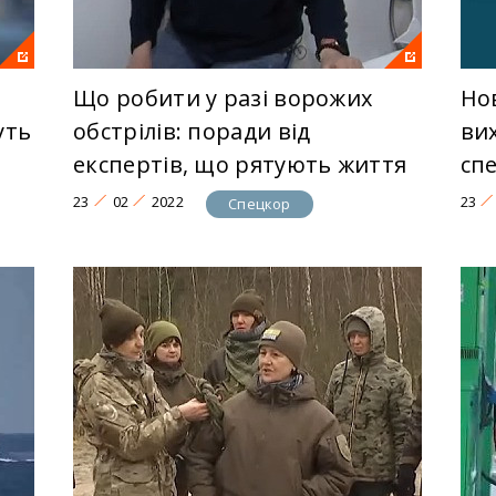
Що робити у разі ворожих
Но
уть
обстрілів: поради від
ви
експертів, що рятують життя
сп
23
02
2022
23
Спецкор