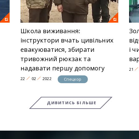
Школа виживання:
Зо
інструктори вчать цивільних
від
евакуюватися, збирати
і 
тривожний рюкзак та
ва
надавати першу допомогу
21
22
02
2022
Спецкор
ДИВИТИСЬ БІЛЬШЕ