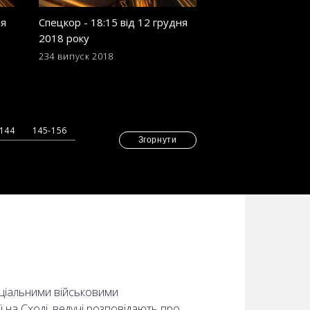
ня
Спецкор - 18:15 від 12 грудня
Відсьогодні з ма
2018 року
частини України 
пускатимуть лише
234 випуск
2018
225 випуск
2018
-144
145-156
Згорнути
еціальними військовими
ї на Сході, ведучі розповідають про