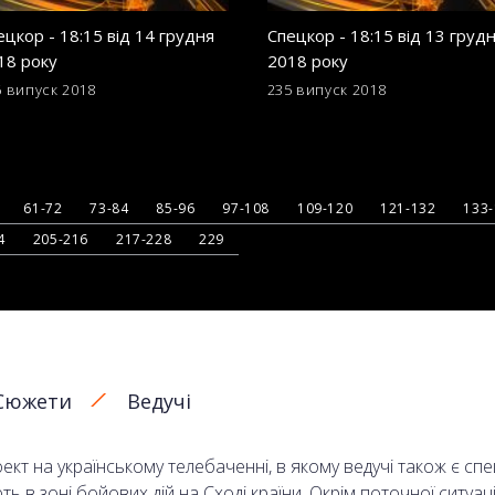
ецкор - 18:15 від 14 грудня
Спецкор - 18:15 від 13 груд
18 року
2018 року
6 випуск
2018
235 випуск
2018
61-72
73-84
85-96
97-108
109-120
121-132
133
4
205-216
217-228
229
Сюжети
Ведучі
кт на українському телебаченні, в якому ведучі також є сп
в зоні бойових дій на Сході країни. Окрім поточної ситуаці