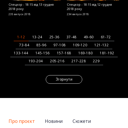
Спецкор - 18:15 від 13 грудня
Спецкор - 18:15 від 12 грудня
С
2018 року
2018 року
2
235 випуск
2018
234 випуск
2018
2
1-12
13-24
25-36
37-48
49-60
61-72
73-84
85-96
97-108
109-120
121-132
133-144
145-156
157-168
169-180
181-192
193-204
205-216
217-228
229
Згорнути
Про проєкт
Новини
Сюжети