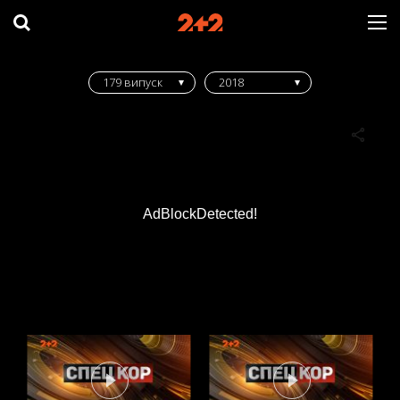
179 випуск
2018
AdBlockDetected!