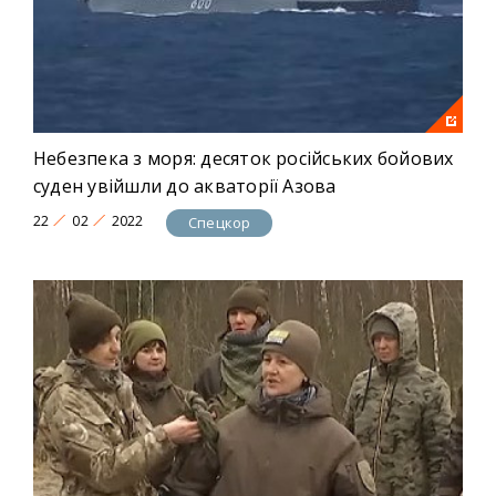
Небезпека з моря: десяток російських бойових
суден увійшли до акваторії Азова
22
02
2022
Спецкор