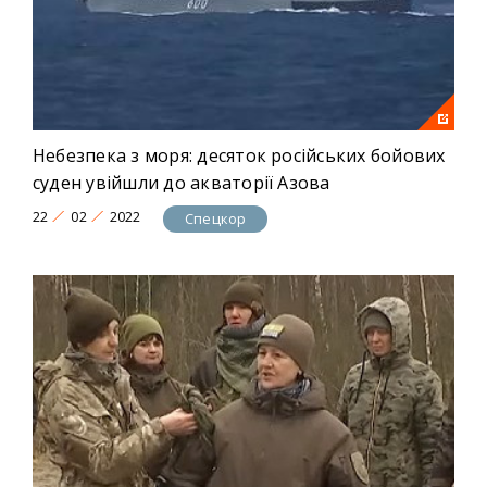
Небезпека з моря: десяток російських бойових
суден увійшли до акваторії Азова
22
02
2022
Спецкор