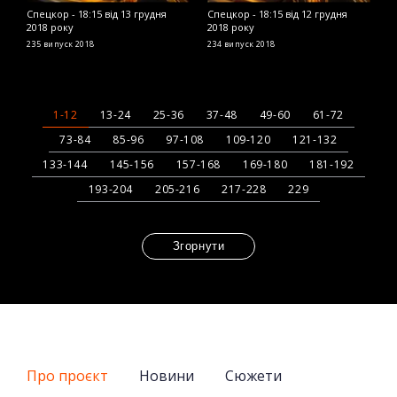
Спецкор - 18:15 від 13 грудня
Спецкор - 18:15 від 12 грудня
С
2018 року
2018 року
2
235 випуск
2018
234 випуск
2018
2
1-12
13-24
25-36
37-48
49-60
61-72
73-84
85-96
97-108
109-120
121-132
133-144
145-156
157-168
169-180
181-192
193-204
205-216
217-228
229
Згорнути
Про проєкт
Новини
Сюжети