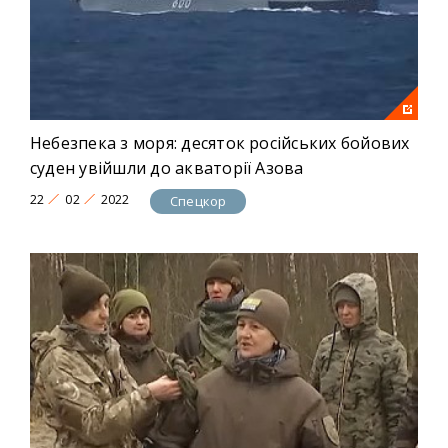
Небезпека з моря: десяток російських бойових
суден увійшли до акваторії Азова
22
02
2022
Спецкор