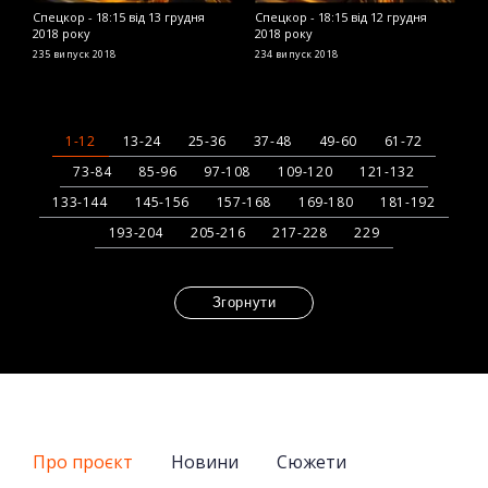
Спецкор - 18:15 від 13 грудня
Спецкор - 18:15 від 12 грудня
С
2018 року
2018 року
2
235 випуск
2018
234 випуск
2018
2
1-12
13-24
25-36
37-48
49-60
61-72
73-84
85-96
97-108
109-120
121-132
133-144
145-156
157-168
169-180
181-192
193-204
205-216
217-228
229
Згорнути
Про проєкт
Новини
Сюжети