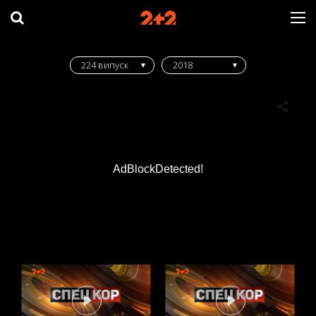
224 випуск
2018
AdBlockDetected!