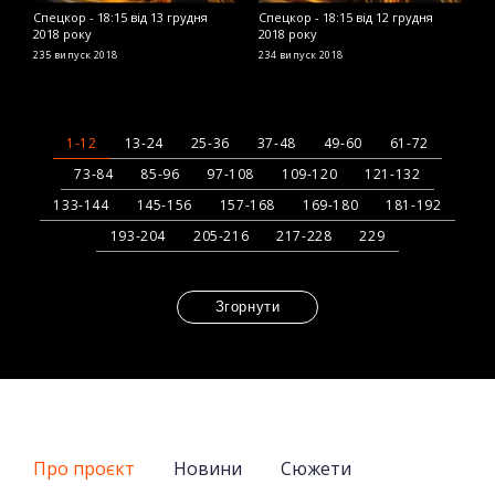
Спецкор - 18:15 від 13 грудня
Спецкор - 18:15 від 12 грудня
С
2018 року
2018 року
2
235 випуск
2018
234 випуск
2018
2
1-12
13-24
25-36
37-48
49-60
61-72
73-84
85-96
97-108
109-120
121-132
133-144
145-156
157-168
169-180
181-192
193-204
205-216
217-228
229
Згорнути
Про проєкт
Новини
Сюжети