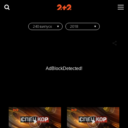
240 випуск
2018
AdBlockDetected!