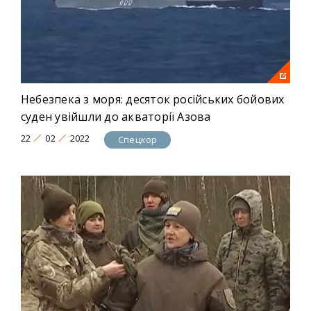
Небезпека з моря: десяток російських бойових
суден увійшли до акваторії Азова
22
02
2022
Спецкор