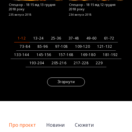
Спецкор - 18:15 від 13 грудня
Спецкор - 18:15 від 12 грудня
С
2018 року
2018 року
2
235 випуск
2018
234 випуск
2018
2
1-12
13-24
25-36
37-48
49-60
61-72
73-84
85-96
97-108
109-120
121-132
133-144
145-156
157-168
169-180
181-192
193-204
205-216
217-228
229
Згорнути
Про проєкт
Новини
Сюжети