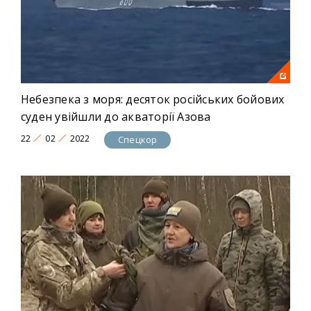
Небезпека з моря: десяток російських бойових
суден увійшли до акваторії Азова
22
02
2022
Спецкор