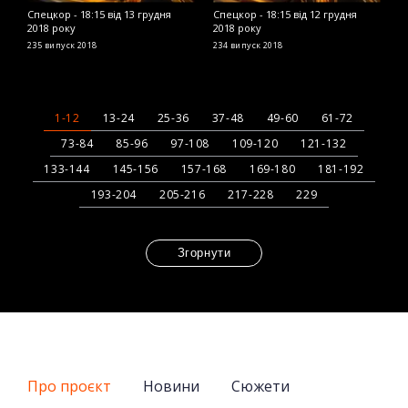
Спецкор - 18:15 від 13 грудня
Спецкор - 18:15 від 12 грудня
С
2018 року
2018 року
2
235 випуск
2018
234 випуск
2018
2
1-12
13-24
25-36
37-48
49-60
61-72
73-84
85-96
97-108
109-120
121-132
133-144
145-156
157-168
169-180
181-192
193-204
205-216
217-228
229
Згорнути
Про проєкт
Новини
Сюжети