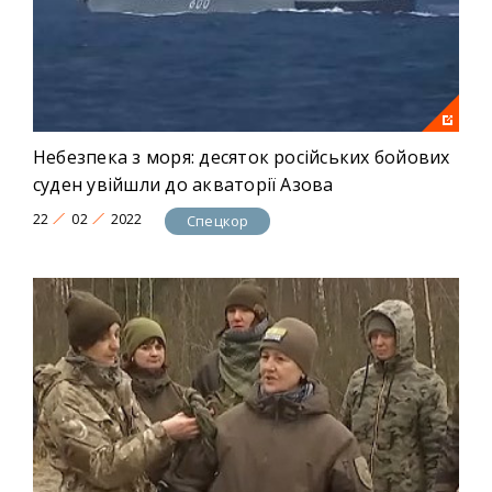
Небезпека з моря: десяток російських бойових
суден увійшли до акваторії Азова
22
02
2022
Спецкор