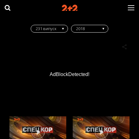
231 випуск
2018
AdBlockDetected!