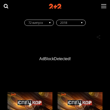
72 випуск
2018
AdBlockDetected!