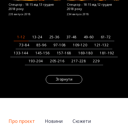
Спецкор - 18:15 від 13 грудня
Спецкор - 18:15 від 12 грудня
С
2018 року
2018 року
2
235 випуск
2018
234 випуск
2018
2
1-12
13-24
25-36
37-48
49-60
61-72
73-84
85-96
97-108
109-120
121-132
133-144
145-156
157-168
169-180
181-192
193-204
205-216
217-228
229
Згорнути
Про проєкт
Новини
Сюжети