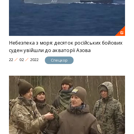
Небезпека з моря: десяток російських бойових
суден увійшли до акваторії Азова
22
02
2022
Спецкор