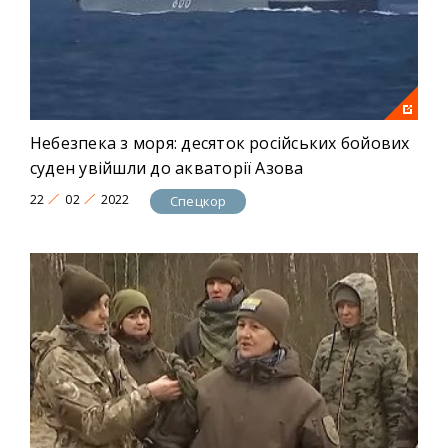
Небезпека з моря: десяток російських бойових
суден увійшли до акваторії Азова
22
02
2022
Спецкор