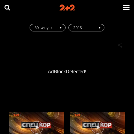
60 випуск
2018
AdBlockDetected!