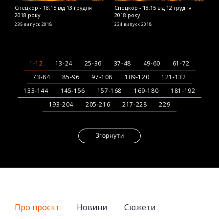
Спецкор - 18:15 від 13 грудня
Спецкор - 18:15 від 12 грудня
С
2018 року
2018 року
2
235 випуск
2018
234 випуск
2018
2
1-12
13-24
25-36
37-48
49-60
61-72
73-84
85-96
97-108
109-120
121-132
133-144
145-156
157-168
169-180
181-192
193-204
205-216
217-228
229
Згорнути
Про проєкт
Новини
Сюжети