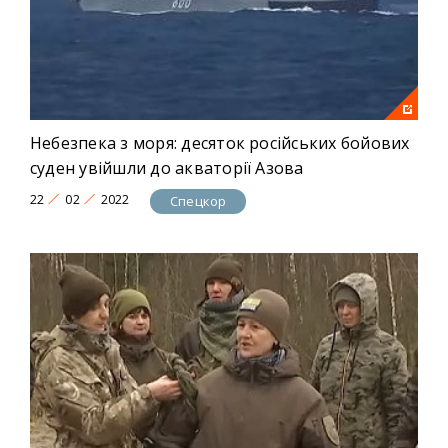
Небезпека з моря: десяток російських бойових
суден увійшли до акваторії Азова
22
02
2022
Спецкор