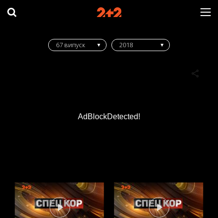
67 випуск
2018
AdBlockDetected!