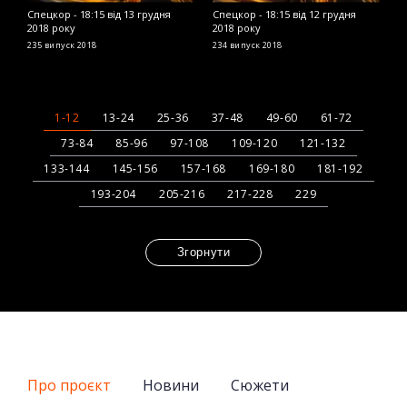
Спецкор - 18:15 від 13 грудня
Спецкор - 18:15 від 12 грудня
С
2018 року
2018 року
2
235 випуск
2018
234 випуск
2018
2
1-12
13-24
25-36
37-48
49-60
61-72
73-84
85-96
97-108
109-120
121-132
133-144
145-156
157-168
169-180
181-192
193-204
205-216
217-228
229
Згорнути
Про проєкт
Новини
Сюжети