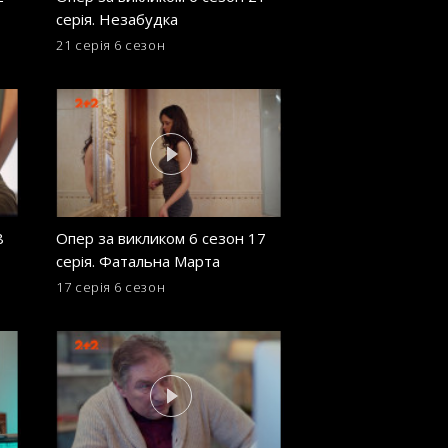
серія. Незабудка
серія. Мертвий мі
21 серія
6 сезон
12 серія
6 сезон
8
Опер за викликом 6 сезон 17
Опер за викликом
серія. Фатальна Марта
серія. Головоломк
17 серія
6 сезон
8 серія
6 сезон