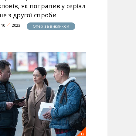
повів, як потрапив у серіал
ше з другої спроби
10
2023
Опер за викликом