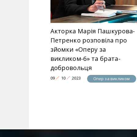
Акторка Марія Пашкурова-
Петренко розповіла про
зйомки «Оперу за
викликом-6» та брата-
добровольця
09
10
2023
Опер за викликом