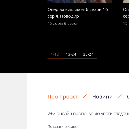
Опер за викликом 6 сезон 16
Оп
серія. Поводир
се
16 серія
6 сезон
15 
1-12
13-24
25-24
Про проєкт
Новини
2+2 онлайн пропонує до уваги глядачі
Показати більше
Історія починається з того, що нарече