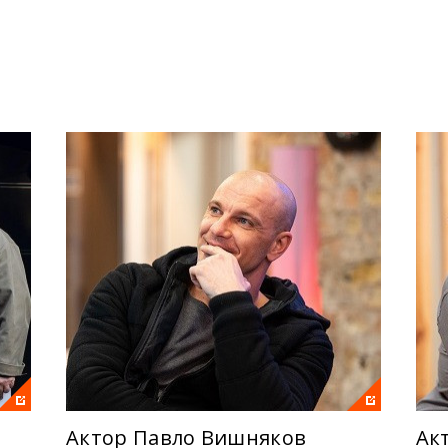
ої розвідки. Разом зі криміналістом Лідією та іншими проф
кі здавались безнадійними усім іншим слідчим. Що чекає на 
розслідування, і неясно, чим може скінчитись кожне з них: ж
лайн, і дізнайтесь, чи вдасться Трофимову знайти і справед
овська, Олександр Ігнатуша, Валентина Іщенко, Олександр
Актор Павло Вишняков
Ак