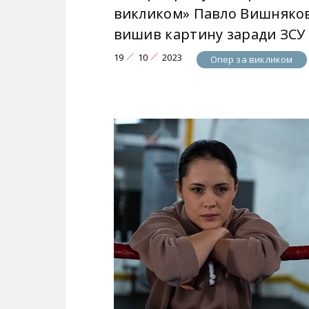
викликом» Павло Вишняко
вишив картину заради ЗСУ
19
10
2023
Опер за викликом