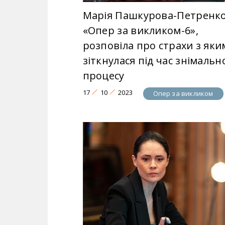
Марія Пашкурова-Петренко
«Опер за викликом-6»,
розповіла про страхи з як
зіткнулася під час знімальн
процесу
17
10
2023
Опер за викликом