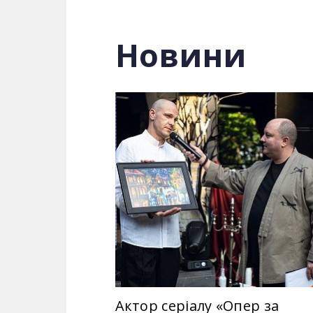
потрапляє до Департаменту кримінальн
Трофимов розплутує складні справи, я
Новини
Разом вони вплутуються у небезпечні 
небезпеці. Дивіться телеканал 2+2 он
смерті його коханої!
Рік:
2018
Країна:
Україна
Жанр:
Серіал
Актори:
Павло Вишняков, Слава Крас
інші.
Актор серіалу «Опер за