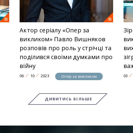
Актор серіалу «Опер за
Зір
викликом» Павло Вишняков
ви
розповів про роль у стрічці та
вих
поділився своїми думками про
зіг
війну
ва
06
10
2023
03
Опер за викликом
ДИВИТИСЬ БІЛЬШЕ