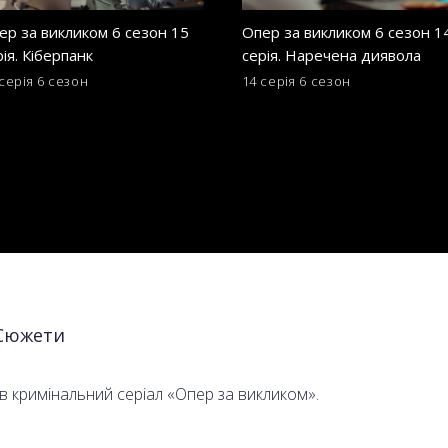
ер за викликом 6 сезон 15
Опер за викликом 6 сезон 1
рія. Кіберпанк
серія. Наречена диявола
серія
6 сезон
14 серія
6 сезон
Сюжети
в кримінальний серіал «Опер за викликом».
на капітана Трофимова гине під час операції. У бажанні знайт