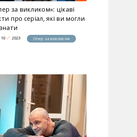
ер за викликом»: цікаві
ти про серіал, які ви могли
 знати
10
2023
Опер за викликом