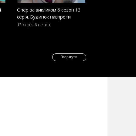
4
Опер за викликом 6 сезон 13
Опер за викликом
серія. Будинок навпроти
серія. Золота лих
13 серія
6 сезон
4 серія
6 сезон
Згорнути
и та покарати винних у її смерті, він