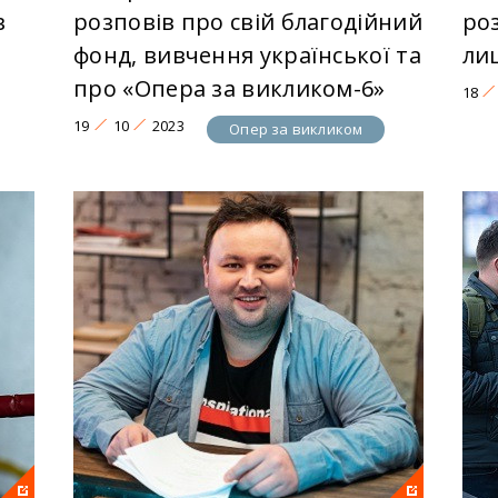
в
розповів про свій благодійний
роз
фонд, вивчення української та
ли
про «Опера за викликом-6»
18
19
10
2023
Опер за викликом