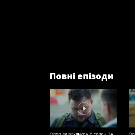
Повні епізоди
Опер за викликом 6 сезон 24
Оп