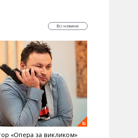
есіоналами своєї справи, Артем
героїв серіалу на 2+2 онлайн?
Всі новини
иття головних героїв постійно в
ливо покарати людей, що призвели до
 Пожарський, Артем Мартинішин та
тор «Опера за викликом»