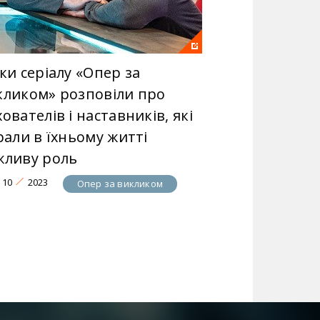
ки серіалу «Опер за
кликом» розповіли про
ователів і наставників, які
рали в їхньому житті
жливу роль
10
2023
Опер за викликом