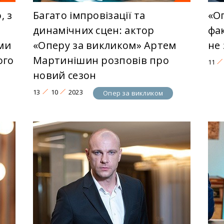
, з
Багато імпровізації та
«Оп
динамічних сцен: актор
фак
ими
«Оперу за викликом» Артем
не
ого
Мартинішин розповів про
11
новий сезон
13
10
2023
Опер за викликом