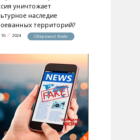
ссия уничтожает
льтурное наследие
воеванных территорий?
10
2024
Обережно! Фейк