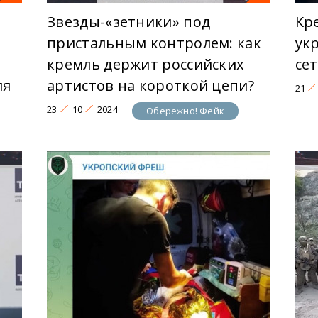
Звезды-«зетники» под
Кр
пристальным контролем: как
ук
кремль держит российских
се
ля
артистов на короткой цепи?
21
23
10
2024
Обережно! Фейк