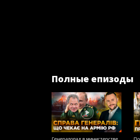
Полные епизоды
Генералопад в министерстве
По