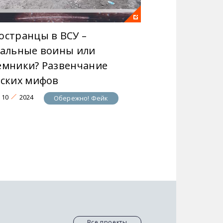
остранцы в ВСУ –
гальные воины или
емники? Развенчание
сских мифов
10
2024
Обережно! Фейк
Все проекты