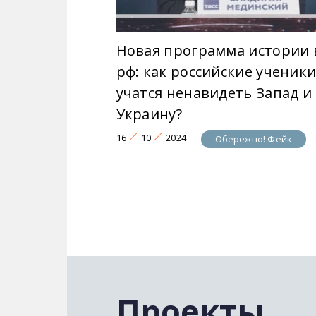
Новая программа истории 
рф: как российские ученик
учатся ненавидеть Запад и
Украину?
16
10
2024
Обережно! Фейк
Проекты