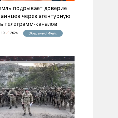
емль подрывает доверие
раинцев через агентурную
ть телеграмм-каналов
10
2024
Обережно! Фейк