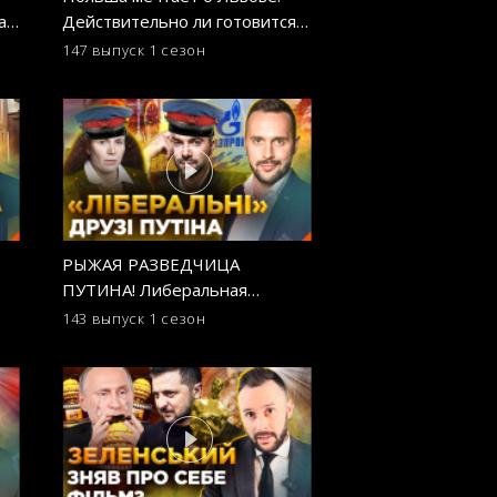
ах?
Действительно ли готовится
Медведчука: гро
нападение на Украину с тыла?
возвращение кум
147 выпуск
1 сезон
138 выпуск
1 сезо
ОСТОРОЖНО! ФЕЙК
инфопространств
ОСТОРОЖНО! Ф
РЫЖАЯ РАЗВЕДЧИЦА
Григорий Азарено
ПУТИНА! Либеральная
работает пропаг
журналистка Латынина
Лукашенко. ОСТ
143 выпуск
1 сезон
134 выпуск
1 сезо
продолжает работать на ФСБ?
ФЕЙК
ОСТОРОЖНО! ФЕЙК