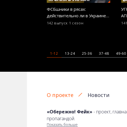
ФСБшники в рясах:
У
действительно ли в Украине
АП
«преследуют христиан»?
ли
142 выпуск
1 сезон
14
ОСТОРОЖНО! ФЕЙК
ОС
1-12
13-24
25-36
37-48
49-60
О проекте
Новости
«Обережно! Фейк»
- проект, главн
пропагандой.
Показать больше