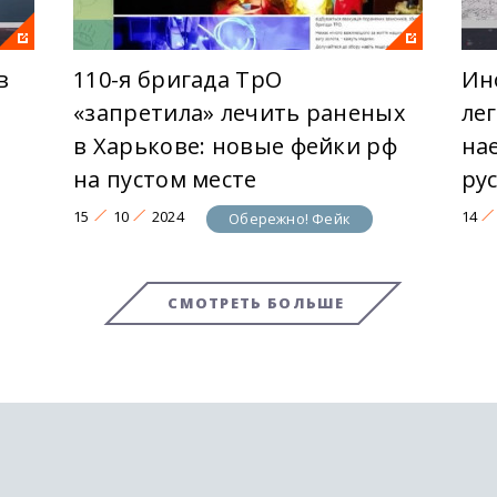
в
110-я бригада ТрО
Ин
и
«запретила» лечить раненых
ле
в Харькове: новые фейки рф
на
на пустом месте
ру
15
10
2024
14
Обережно! Фейк
СМОТРЕТЬ БОЛЬШЕ