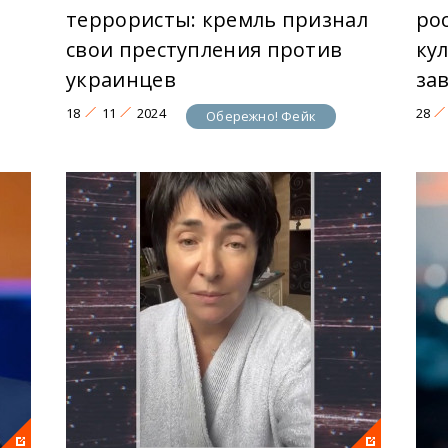
террористы: кремль признал
ро
свои преступления против
ку
украинцев
за
18
11
2024
28
Обережно! Фейк