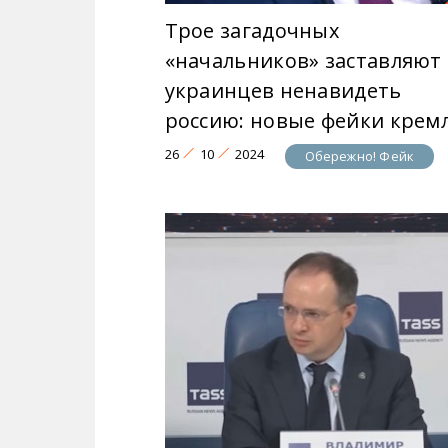
Трое загадочных
«начальников» заставляют
украинцев ненавидеть
россию: новые фейки крем
26
10
2024
Обережно! Фейк