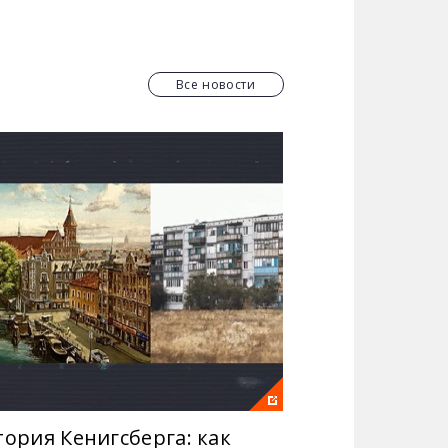
арративы и схемы дезинформации,
пространенных среди украинцев,
вражеской пропаганды.
Все новости
тория Кенигсберга: как