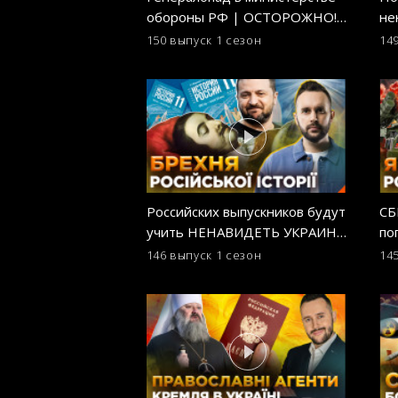
обороны РФ | ОСТОРОЖНО!
не
ФЕЙК
ар
150 выпуск
1 сезон
14
Российских выпускников будут
СБ
учить НЕНАВИДЕТЬ УКРАИНУ!
по
Новая история для старших
на
146 выпуск
1 сезон
14
классов! ОСТОРОЖНО! ФЕЙК
ОС