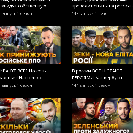
навидят собственную
проводит опыты на россиян
мию? ОСТОРОЖНО! ФЕЙК
ОСТОРОЖНО! ФЕЙК
9 выпуск
1 сезон
148 выпуск
1 сезон
ИВАЮТ ВСЕ? Но есть
В россии ВОРЫ СТАЮТ
падания! Насколько
ГЕРОЯМИ! Как вербуют
дежно российское ПВО?
заключенных в армию рф?
5 выпуск
1 сезон
144 выпуск
1 сезон
ТОРОЖНО! ФЕЙК
ОСТОРОЖНО! ФЕЙК