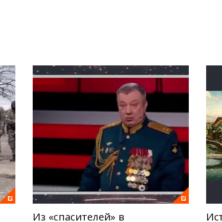
 Александром Преподобным будут разбирать российские н
раины. Кроме того, на примере самых опасных фейков, рас
к выявлять дезинформацию, чтобы не попасть на крючок 
Из «спасителей» в
Ис