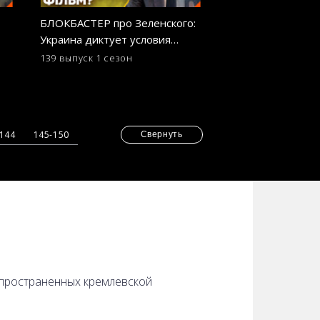
БЛОКБАСТЕР про Зеленского:
Россия воюет пр
Украина диктует условия
МЕКСИКАНСКИХ 
Голливуду? ОСТОРОЖНО!
ОСТОРОЖНО! Ф
139 выпуск
1 сезон
130 выпуск
1 сезо
ФЕЙК
-144
145-150
Свернуть
аспространенных кремлевской