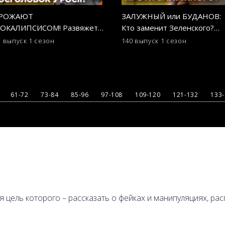
ГРОЖАЮТ
ЗАЛУЖНЫЙ или БУДАНОВ:
ОКАЛИПСИСОМ! Развяжет
Кто заменит Зеленского?
 россия ядерную войну?
ОСТОРОЖНО! ФЕЙК
1 выпуск
1 сезон
140 выпуск
1 сезон
ТОРОЖНО! ФЕЙК
61-72
73-84
85-96
97-108
109-120
121-132
133
ая цель которого – рассказать о фейках и манипуляциях, р