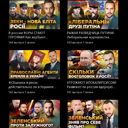
В россии ВОРЫ СТАЮТ
РЫЖАЯ РАЗВЕДЧИЦА ПУТИНА!
М
ГЕРОЯМИ! Как вербуют
Либеральная журналистка
н
заключенных в армию рф?
Латынина продолжает работать
О
144 выпуск
1 сезон
143 выпуск
1 сезон
1
ОСТОРОЖНО! ФЕЙК
на ФСБ? ОСТОРОЖНО! ФЕЙК
ФСБшники в рясах:
УГРОЖАЮТ АПОКАЛИПСИСОМ!
Р
действительно ли в Украине
Развяжет ли россия ядерную
М
«преследуют христиан»?
войну? ОСТОРОЖНО! ФЕЙК
О
142 выпуск
1 сезон
141 выпуск
1 сезон
1
ОСТОРОЖНО! ФЕЙК