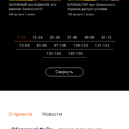
ЗАЛУЖНЫЙ или БУДАНОВ: Кто
БЛОКБАСТЕР про Зеленского:
Я
заменит Зеленского?
Украина диктует условия
р
ОСТОРОЖНО! ФЕЙК
Голливуду? ОСТОРОЖНО! ФЕЙК
т
140 выпуск
1 сезон
139 выпуск
1 сезон
1
Ф
1-12
13-24
25-36
37-48
49-60
61-72
73-84
85-96
97-108
109-120
121-132
133-144
145-150
Свернуть
О проекте
Новости