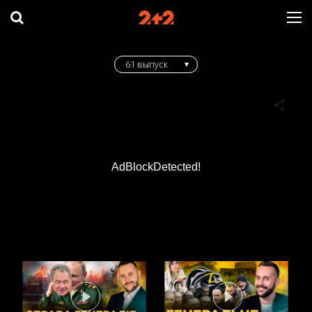
61 выпуск
AdBlockDetected!