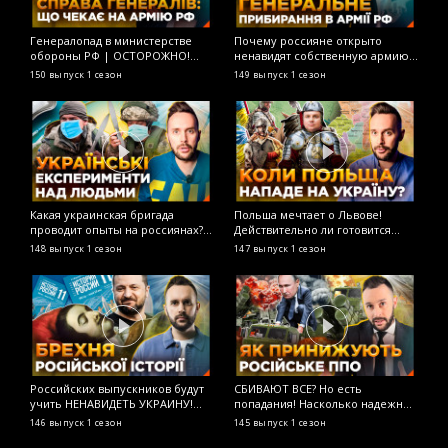
Генералопад в министерстве
Почему россияне открыто
Н
обороны РФ | ОСТОРОЖНО!
ненавидят собственную армию?
М
ФЕЙК
ОСТОРОЖНО! ФЕЙК
в
150 выпуск
1 сезон
149 выпуск
1 сезон
1
и
О
Какая украинская бригада
Польша мечтает о Львове!
Л
проводит опыты на россиянах?
Действительно ли готовится
р
ОСТОРОЖНО! ФЕЙК
нападение на Украину с тыла?
д
148 выпуск
1 сезон
147 выпуск
1 сезон
1
ОСТОРОЖНО! ФЕЙК
О
Российских выпускников будут
СБИВАЮТ ВСЕ? Но есть
Г
учить НЕНАВИДЕТЬ УКРАИНУ!
попадания! Насколько надежно
р
Новая история для старших
российское ПВО? ОСТОРОЖНО!
Л
146 выпуск
1 сезон
145 выпуск
1 сезон
1
классов! ОСТОРОЖНО! ФЕЙК
ФЕЙК