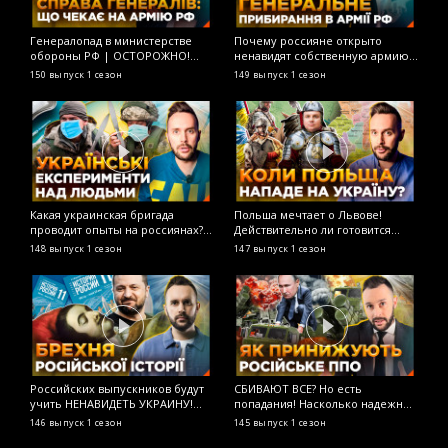
Генералопад в министерстве
Почему россияне открыто
Н
обороны РФ | ОСТОРОЖНО!
ненавидят собственную армию?
М
ФЕЙК
ОСТОРОЖНО! ФЕЙК
в
150 выпуск
1 сезон
149 выпуск
1 сезон
1
и
О
Какая украинская бригада
Польша мечтает о Львове!
Л
проводит опыты на россиянах?
Действительно ли готовится
р
ОСТОРОЖНО! ФЕЙК
нападение на Украину с тыла?
д
148 выпуск
1 сезон
147 выпуск
1 сезон
1
ОСТОРОЖНО! ФЕЙК
О
Российских выпускников будут
СБИВАЮТ ВСЕ? Но есть
Г
учить НЕНАВИДЕТЬ УКРАИНУ!
попадания! Насколько надежно
р
Новая история для старших
российское ПВО? ОСТОРОЖНО!
Л
146 выпуск
1 сезон
145 выпуск
1 сезон
1
классов! ОСТОРОЖНО! ФЕЙК
ФЕЙК