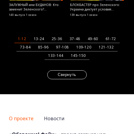
ЗАЛУЖНЫЙ или БУДАНОВ: Кто
БЛОКБАСТЕР про Зеленского:
Я
заменит Зеленского?
Украина диктует условия
р
ОСТОРОЖНО! ФЕЙК
Голливуду? ОСТОРОЖНО! ФЕЙК
т
140 выпуск
1 сезон
139 выпуск
1 сезон
1
Ф
1-12
13-24
25-36
37-48
49-60
61-72
73-84
85-96
97-108
109-120
121-132
133-144
145-150
Свернуть
О проекте
Новости