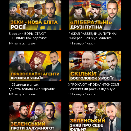
В россии ВОРЫ СТАЮТ
РЫЖАЯ РАЗВЕДЧИЦА ПУТИНА!
М
ГЕРОЯМИ! Как вербуют
Либеральная журналистка
н
заключенных в армию рф?
Латынина продолжает работать
О
144 выпуск
1 сезон
143 выпуск
1 сезон
1
ОСТОРОЖНО! ФЕЙК
на ФСБ? ОСТОРОЖНО! ФЕЙК
ФСБшники в рясах:
УГРОЖАЮТ АПОКАЛИПСИСОМ!
Р
действительно ли в Украине
Развяжет ли россия ядерную
М
«преследуют христиан»?
войну? ОСТОРОЖНО! ФЕЙК
О
142 выпуск
1 сезон
141 выпуск
1 сезон
1
ОСТОРОЖНО! ФЕЙК