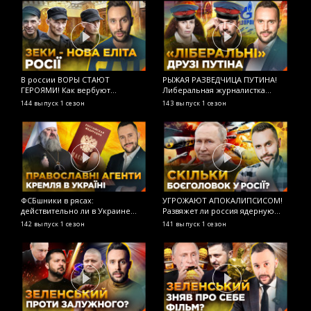
В россии ВОРЫ СТАЮТ
РЫЖАЯ РАЗВЕДЧИЦА ПУТИНА!
М
ГЕРОЯМИ! Как вербуют
Либеральная журналистка
н
заключенных в армию рф?
Латынина продолжает работать
О
144 выпуск
1 сезон
143 выпуск
1 сезон
1
ОСТОРОЖНО! ФЕЙК
на ФСБ? ОСТОРОЖНО! ФЕЙК
ФСБшники в рясах:
УГРОЖАЮТ АПОКАЛИПСИСОМ!
Р
действительно ли в Украине
Развяжет ли россия ядерную
М
«преследуют христиан»?
войну? ОСТОРОЖНО! ФЕЙК
О
142 выпуск
1 сезон
141 выпуск
1 сезон
1
ОСТОРОЖНО! ФЕЙК