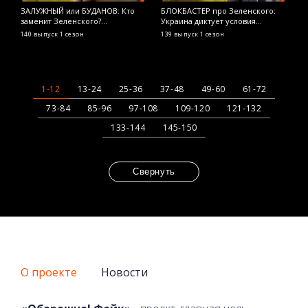
ЗАЛУЖНЫЙ или БУДАНОВ: Кто
БЛОКБАСТЕР про Зеленского:
Я
заменит Зеленского?
Украина диктует условия
р
ОСТОРОЖНО! ФЕЙК
Голливуду? ОСТОРОЖНО! ФЕЙК
т
140 выпуск
1 сезон
139 выпуск
1 сезон
1
Ф
1-12
13-24
25-36
37-48
49-60
61-72
73-84
85-96
97-108
109-120
121-132
133-144
145-150
Свернуть
О проекте
Новости