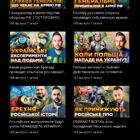
Генералопад в министерстве
Почему россияне открыто
Н
обороны РФ | ОСТОРОЖНО!
ненавидят собственную армию?
М
ФЕЙК
ОСТОРОЖНО! ФЕЙК
в
150 выпуск
1 сезон
149 выпуск
1 сезон
1
и
О
Какая украинская бригада
Польша мечтает о Львове!
Л
проводит опыты на россиянах?
Действительно ли готовится
р
ОСТОРОЖНО! ФЕЙК
нападение на Украину с тыла?
д
148 выпуск
1 сезон
147 выпуск
1 сезон
1
ОСТОРОЖНО! ФЕЙК
О
Российских выпускников будут
СБИВАЮТ ВСЕ? Но есть
Г
учить НЕНАВИДЕТЬ УКРАИНУ!
попадания! Насколько надежно
р
Новая история для старших
российское ПВО? ОСТОРОЖНО!
Л
146 выпуск
1 сезон
145 выпуск
1 сезон
1
классов! ОСТОРОЖНО! ФЕЙК
ФЕЙК