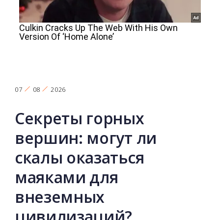
07
08
2026
Секреты горных
вершин: могут ли
скалы оказаться
маяками для
внеземных
цивилизаций?